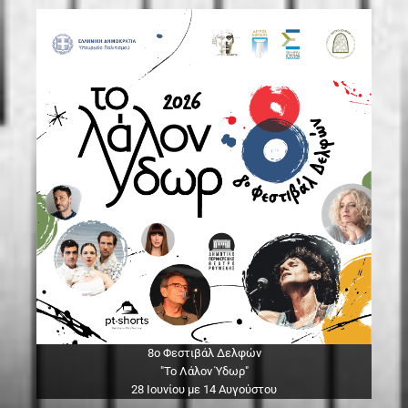
8ο Φεστιβάλ Δελφών
"Το Λάλον Ύδωρ"
28 Ιουνίου με 14 Αυγούστου