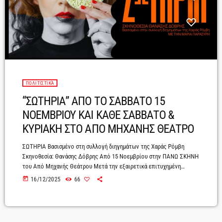
ΠΟΛΙΤΙΣΤΙΚΆ
“ΣΩΤΗΡΙΑ” ΑΠΟ ΤΟ ΣΑΒΒΑΤΟ 15
ΝΟΕΜΒΡΙΟΥ ΚΑΙ ΚΑΘΕ ΣΑΒΒΑΤΟ &
ΚΥΡΙΑΚΗ ΣΤΟ ΑΠΟ ΜΗΧΑΝΗΣ ΘΕΑΤΡΟ
ΣΩΤΗΡΙΑ Βασισμένο στη συλλογή διηγημάτων της Χαράς Ρόμβη
Σκηνοθεσία: Θανάσης Δόβρης Από 15 Νοεμβρίου στην ΠΑΝΩ ΣΚΗΝΗ
του Από Μηχανής Θεάτρου Μετά την εξαιρετικά επιτυχημένη
παρουσίαση της στην Πειραιώς 260 στο πλαίσιο του κύκλου Η Σκηνή
today
16/12/2025
66
των Βιβλίων του Φεστιβάλ Αθηνών Επιδαύρου, η θεατρική
παράσταση ΣΩΤΗΡΙΑ σε σκηνοθεσία Θανάση Δόβρη ανεβαίνει στην
Πάνω Σκηνή του Από Μηχανής Θεάτρου από το Σάββατο 15
Νοεμβρίου. Η Μαρία Παρασύρη, μια από τις σημαντικότερες […]