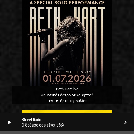
Beth Hart live
Δημοτικό θέατρο Λυκαβηττού
την Τετάρτη 1η Ιουλίου
Street Radio
play_arrow
keyboard_arrow_right
Ο δρόμος σου είναι εδώ