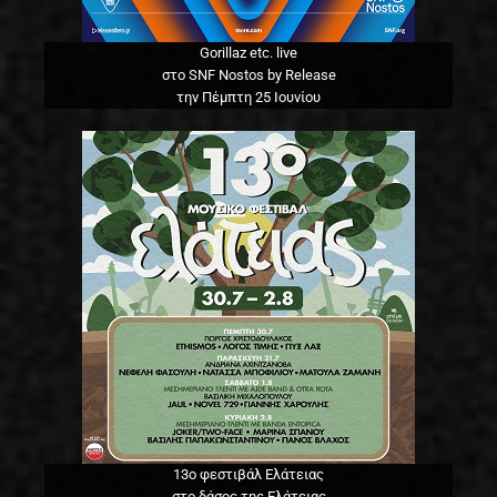
Gorillaz etc. live
στο SNF Nostos by Release
την Πέμπτη 25 Ιουνίου
13o φεστιβάλ Ελάτειας
στο δάσος της Ελάτειας