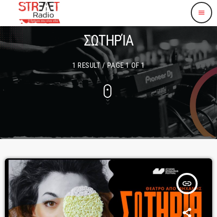
menu
ΣΩΤΗΡΊΑ
1 RESULT / PAGE 1 OF 1
insert_link