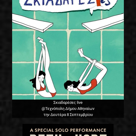
Σκιαδαρέσες live
@Τεχνόπολη Δήμου Αθηναίων
την Δευτέρα 8 Σεπτεμβρίου