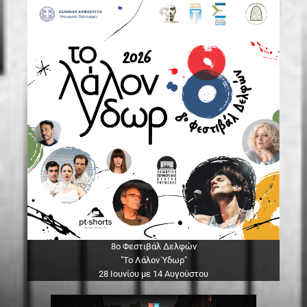
8ο Φεστιβάλ Δελφών
"Το Λάλον Ύδωρ"
28 Ιουνίου με 14 Αυγούστου