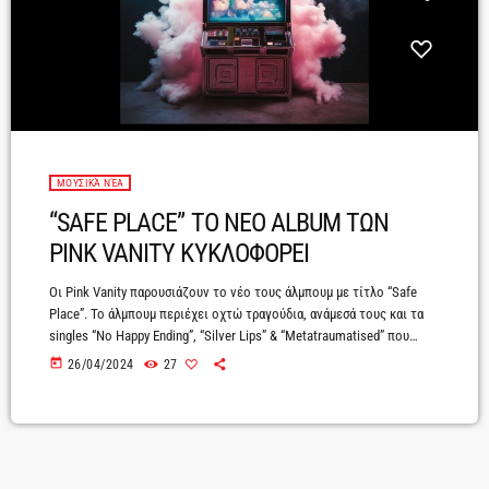
ΜΟΥΣΙΚΆ ΝΈΑ
“SAFE PLACE” TO NEO ALBUM ΤΩΝ
PINK VANITY ΚΥΚΛΟΦΟΡΕΙ
Οι Pink Vanity παρουσιάζουν το νέο τους άλμπουμ με τίτλο “Safe
Place”. To άλμπουμ περιέχει οχτώ τραγούδια, ανάμεσά τους και τα
singles “No Happy Ending”, “Silver Lips” & “Metatraumatised” που
κυκλοφόρησαν μαζί με τα video clips τους μέσα στην προηγούμενη
today
26/04/2024
27
χρονιά.Οι Pink Vanity αφηγούνται μια σειρά από ξέφρενες ιστορίες.
Με οδηγό τα ζωηρά riffs που αγκαλιάζονται από ήχους organ και
Rhodes πλήκτρων, 70s αισθητική και έντονη διάθεση καυστικότητας,
δομούν ένα […]