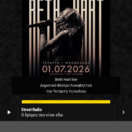
Beth Hart live
Δημοτικό θέατρο Λυκαβηττού
την Τετάρτη 1η Ιουλίου
Street Radio
play_arrow
keyboard_arrow_right
Ο δρόμος σου είναι εδώ