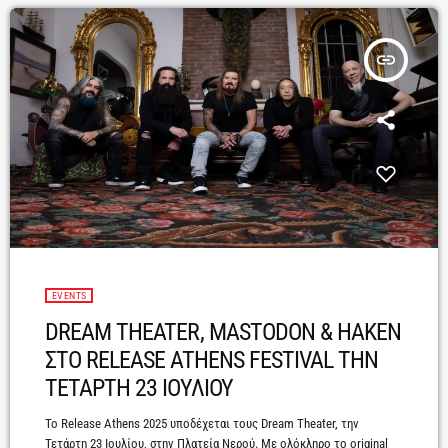
insert_link
EVENTS
DREAM THEATER, MASTODON & HAKEN
ΣΤΟ RELEASE ATHENS FESTIVAL ΤΗΝ
ΤΕΤΑΡΤΗ 23 ΙΟΥΛΙΟΥ
Το Release Athens 2025 υποδέχεται τους Dream Theater, την
Τετάρτη 23 Ιουλίου, στην Πλατεία Νερού. Με ολόκληρο το original