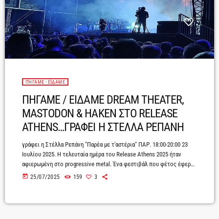
ΠΉΓΑΜΕ - ΕΊΔΑΜΕ
ΠΗΓΑΜΕ / ΕΙΔΑΜΕ DREAM THEATER,
MASTODON & HAKEN ΣΤΟ RELEASE
ATHENS…ΓΡΑΦΕΙ Η ΣΤΕΛΛΑ ΡΕΠΑΝΗ
γράφει η Στέλλα Ρεπάνη "Παρέα με τ'αστέρια" ΠΑΡ. 18:00-20:00 23
Ιουλίου 2025. Η τελευταία ημέρα του Release Athens 2025 ήταν
αφιερωμένη στο progressive metal. Ένα φεστιβάλ που φέτος έφερε
στη σκηνή της Πλατείας Νερού ονόματα-θρύλους, αλλά και νέους
today
25/07/2025
159
3
πρωτοπόρους του ήχου, "έριξε" αυλαία με έναν prog/metal
συνδυασμό που δύσκολα ξεχνιέται. Τρεις μπάντες που έχουν γράψει
(και συνεχίζουν να γράφουν) ιστορία: Haken, Mastodon και Dream
Theater.Ας πάρουμε τα πράγματα με τη […]