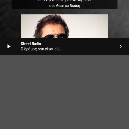
στο Θέατρο Βεάκη
Street Radio
play_arrow
keyboard_arrow_right
Ο δρόμος σου είναι εδώ
Jean Michel Jarre live
στο SNF Nostos by Release
την Δευτέρα 22 Ιουνίου