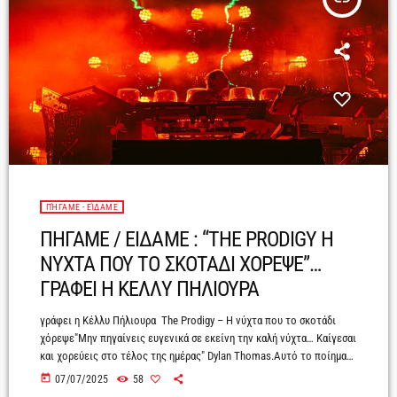
ΠΉΓΑΜΕ - ΕΊΔΑΜΕ
ΠΗΓΑΜΕ / ΕΙΔΑΜΕ : “THE PRODIGY Η
ΝΥΧΤΑ ΠΟΥ ΤΟ ΣΚΟΤΑΔΙ ΧΟΡΕΨΕ”…
ΓΡΑΦΕΙ Η ΚΕΛΛΥ ΠΗΛΙΟΥΡΑ
γράφει η Κέλλυ Πήλιουρα The Prodigy – Η νύχτα που το σκοτάδι
χόρεψε"Μην πηγαίνεις ευγενικά σε εκείνη την καλή νύχτα… Καίγεσαι
και χορεύεις στο τέλος της ημέρας" Dylan Thomas.Αυτό το ποίημα
γράφτηκε το 1947, αλλά ίσως να περίμενε τη στιγμή του στην
today
07/07/2025
58
Πλατεία Νερού, όταν οι Prodigy ξέσπασαν σε μια τελετουργική rave