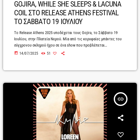
GOJIRA, WHILE SHE SLEEPS & LACUNA
COIL ΣΤΟ RELEASE ATHENS FESTIVAL
ΤΟ ΣΑΒΒΑΤΟ 19 ΙΟΥΛΙΟΥ
Tο Release Athens 2025 υποδέχεται τους Gojira, το Σάββατο 19
Ιουλίου, στην Πλατεία Νερού. Μία από τις κορυφαίες μπάντες του
σύγχρονου σκληρού ήχου σε ένα show που προβλέπεται
ισοπεδωτικό, λίγο καιρό μετά την καταιγιστική εμφάνισή τους στην
today
14/07/2025
51
Τελετή Έναρξης των Ολυμπιακών Αγώνων του Παρισιού η οποία
δίκαια έστρεψε τα βλέμματα ολόκληρου του πλανήτη πάνω τους!
Μαζί τους, οι εντυπωσιακοί Βρετανοί While She Sleeps και το
μεγαλύτερο metal συγκρότημα της Ιταλίας, οι Lacuna Coil.. Στις 26
του περασμένου […]
insert_link