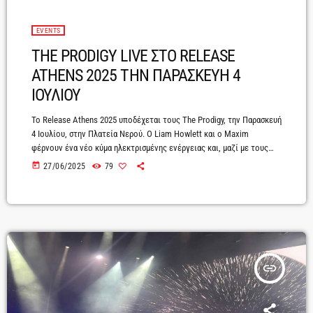
EVENTS
THE PRODIGY LIVE ΣΤΟ RELEASE
ATHENS 2025 ΤΗΝ ΠΑΡΑΣΚΕΥΗ 4
ΙΟΥΛΙΟΥ
Το Release Athens 2025 υποδέχεται τους The Prodigy, την Παρασκευή
4 Ιουλίου, στην Πλατεία Νερού. Ο Liam Howlett και ο Maxim
φέρνουν ένα νέο κύμα ηλεκτρισμένης ενέργειας και, μαζί με τους
Leo Crabtree (drums) και Rob Holliday (κιθάρα), θα μας υπενθυμίσουν
today
27/06/2025
79
για άλλη μια φορά γιατί παραμένουν μία ασύγκριτη δύναμη της
ηλεκτρονικής σκηνής, εδώ και 34 χρόνια. Μαζί τους, ως very special
guests, οι drum ‘n’ bass πρωτοπόροι Pendulum αλλά […]
insert_link