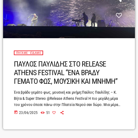
ΠΉΓΑΜΕ - ΕΊΔΑΜΕ
ΠΑΥΛΟΣ ΠΑΥΛΙΔΗΣ ΣΤΟ RELEASE
ATHENS FESTIVAL “ΕΝΑ ΒΡΑΔΥ
ΓΕΜΑΤΟ ΦΩΣ, ΜΟΥΣΙΚΗ ΚΑΙ ΜΝΗΜΗ”
Ένα βράδυ γεμάτο φως, μουσική και μνήμη:Παύλος Παυλίδης – Κ.
Βήτα & Super Stereo @Release Athens Festival Η πιο μεγάλη μέρα
του χρόνου έπεσε πάνω στην Πλατεία Νερού σαν δώρο. Μια μέρα
αφιερωμένη στη μουσική, στον ήχο, στη συνάντηση. Και κάπως έτσι,
today
23/06/2025
51
η Αθήνα τίμησε την Ευρωπαϊκή Ημέρα της Μουσικής όπως της άξιζε:
με μια βραδιά γεμάτη φως, ιδρώτα και αλήθεια. Μια συναυλία που
έγινε μυσταγωγία.Ο κόσμος είχε γεμίσει τον […]