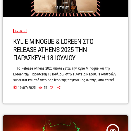
EVENTS
KYLIE MINOGUE & LOREEN ΣΤΟ
RELEASE ATHENS 2025 THN
ΠΑΡΑΣΚΕΥΗ 18 ΙΟΥΛΙΟΥ
Το Release Athens 2025 υποδέχεται την Kylie Minogue και την
Loreen την Παρασκευή 18 Ιουλίου, στην Πλατεία Νερού. Η Αυστραλή
superstar και απόλυτο pop icon της παγκόσμιας σκηνής, από τα τέλη
των 80s μέχρι σήμερα, έρχεται στην Αθήνα στο πλαίσιο της
today
10/07/2025
57
σαρωτικής Tension Tour, της μεγαλύτερης περιοδείας που έχει
πραγματοποιήσει τα τελευταία 15 χρόνια, με απανωτά sold-out στις
μεγαλύτερες αρένες σε ολόκληρο τον κόσμο! Περισσότερα ονόματα
θα ανακοινωθούν σύντομα. […]
insert_link