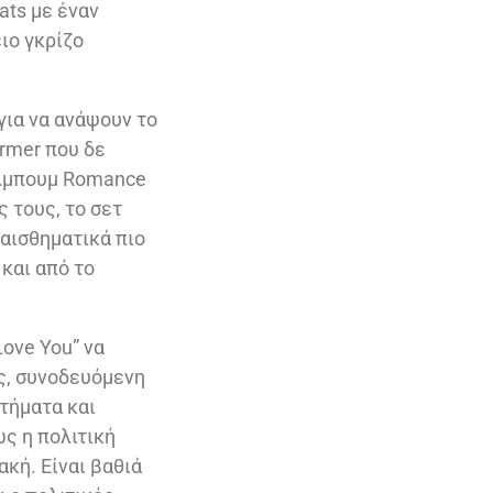
ats με έναν
ιο γκρίζο
για να ανάψουν το
ormer που δε
 άλμπουμ Romance
 τους, το σετ
αισθηματικά πιο
 και από το
Love You” να
ς, συνοδευόμενη
οτήματα και
ως η πολιτική
ακή. Είναι βαθιά