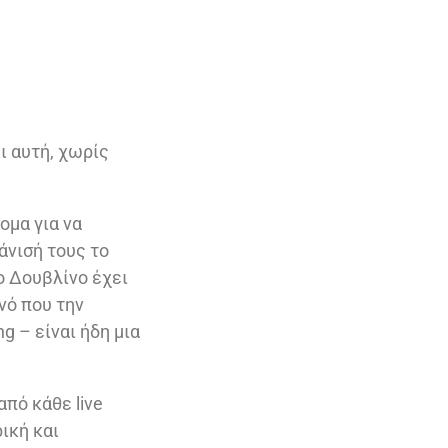
ι αυτή, χωρίς
ομα για να
άνισή τους το
ο Δουβλίνο έχει
νό που την
g – είναι ήδη μια
από κάθε live
ική και