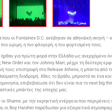
 που οι Fontaines D.C. ανέβηκαν σε αθηναϊκή σκηνή – κ
 πιο ώριμη, η πιο φλογερή, η πιο φορτισμένη τους.
ν ήρθαν για πρώτη φορά στην Ελλάδα ως ανερχόμενο όν
 New Order και τον Johnny Marr, μέχρι τη δεύτερη εμφ
ινή τους επιστροφή στο Release Athens, η μπάντα από τ
θαύμαστη διαδρομή. Χθες το βράδυ, μπροστά σε ένα κοι
μονησία, επιβεβαίωσε ότι δεν είναι πια το next big thin
ραστικές μπάντες της εποχής μας.
 οι Shame, με την εκρηκτική ενέργεια που περιμένεις 
ια, οι Boy Harsher παρέδωσαν μια εξαιρετικά ατμοσφαιρ