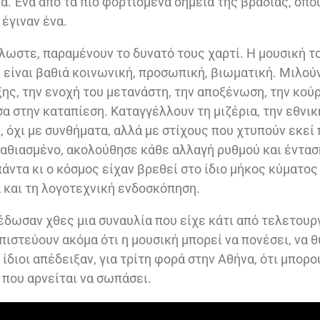
α. Ένα από τα πιο φορτισμένα σημεία της βραδιάς, όπο
 έγιναν ένα.
λλωστε, παραμένουν το δυνατό τους χαρτί. Η μουσική το
 είναι βαθιά κοινωνική, προσωπική, βιωματική. Μιλούν
ξης, την ενοχή του μετανάστη, την αποξένωση, την κού
α στην καταπίεση. Καταγγέλλουν τη μιζέρια, την εθνικ
, όχι με συνθήματα, αλλά με στίχους που χτυπούν εκεί
 παθιασμένο, ακολούθησε κάθε αλλαγή ρυθμού και έντασ
άντα κι ο κόσμος είχαν βρεθεί στο ίδιο μήκος κύματο
 και τη λογοτεχνική ενδοσκόπηση.
 έδωσαν χθες μια συναυλία που είχε κάτι από τελετουρ
πιστεύουν ακόμα ότι η μουσική μπορεί να πονέσει, να 
ι ίδιοι απέδειξαν, για τρίτη φορά στην Αθήνα, ότι μπορο
 που αρνείται να σωπάσει.