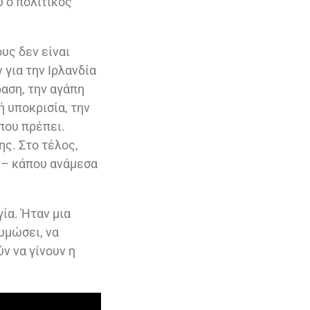
υ ο πολιτικός
υς δεν είναι
 για την Ιρλανδία
ραση, την αγάπη
ή υποκρισία, την
 που πρέπει.
ης. Στο τέλος,
ς – κάπου ανάμεσα
γία. Ήταν μια
θυμώσει, να
ύν να γίνουν η