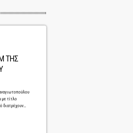
M ΤΗΣ
Υ
Παναγιωτοπούλου
 με τίτλο
κό διατρέχουν
α μας βρήκαν
 και άλλοτε
λάνε ταυτόχρονα,