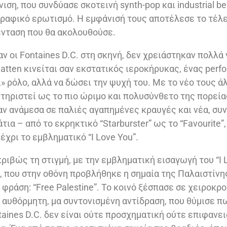
ση, που συνδύασε σκοτεινή synth-pop και industrial be
ραφικό ερωτισμό. Η εμφάνισή τους αποτέλεσε το τέλε
 ένταση που θα ακολουθούσε.
 οι Fontaines D.C. στη σκηνή, δεν χρειάστηκαν πολλά 
hatten κινείται σαν εκστατικός ιεροκήρυκας, ένας perf
ει» ρόλο, αλλά να δώσει την ψυχή του. Με το νέο τους
κτηριστεί ως το πιο ώριμο και πολυσύνθετο της πορείας
ν ανάμεσα σε παλιές αγαπημένες κραυγές και νέα, συν
ια – από το εκρηκτικό “Starburster” ως το “Favourite”,
έχρι το εμβληματικό “I Love You”.
ριβώς τη στιγμή, με την εμβληματική εισαγωγή του “I 
, που στην οθόνη προβλήθηκε η σημαία της Παλαιστίνη
φράση: “Free Palestine”. Το κοινό ξέσπασε σε χειροκρ
α αυθόρμητη, μα συντονισμένη αντίδραση, που θύμισε π
aines D.C. δεν είναι ούτε προσχηματική ούτε επιφανει