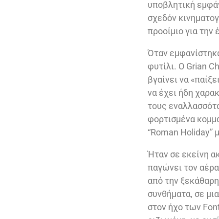
υποβλητική εμφάνι
σχεδόν κινηματογ
προοίμιο για την
Όταν εμφανίστηκαν
φυτίλι. Ο Grian C
βγαίνει να «παίξ
να έχει ήδη χαρα
τους εναλλασσότα
φορτισμένα κομμάτ
“Roman Holiday” μ
Ήταν σε εκείνη ακ
παγώνει τον αέρα
από την ξεκάθαρη 
συνθήματα, σε μι
στον ήχο των Font