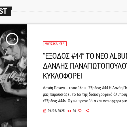
ST
insert_link
ΜΟΥΣΙΚΆ ΝΈΑ
“ΕΞΟΔΟΣ #44” ΤΟ ΝΕΟ ALBU
ΔΑΝΑΗΣ ΠΑΝΑΓΙΩΤΟΠΟΥΛΟ
ΚΥΚΛΟΦΟΡΕΙ
Δανάη Παναγιωτοπούλου - Έξοδος #44 Η Δανάη 
μας παρουσιάζει το 6ο της δισκογραφικό άλμπουμ
«Έξοδος #44». Οχτώ τραγούδια και ένα ορχηστρι
μια περίοδο 15 απρόβλεπτων χρόνων που σίγουρ
29/06/2025
26
today
απροετοίμαστους. Με αναφορές άλλοτε κλασικές
ανορθόδοξες, θα ακούσουμε πολλές ηλικίες να μι