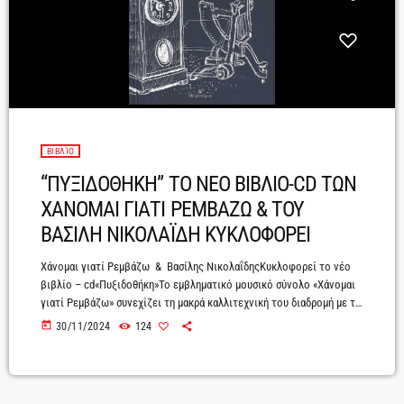
ΒΙΒΛΊΟ
“ΠΥΞΙΔΟΘΗΚΗ” ΤΟ ΝΕΟ ΒΙΒΛΙΟ-CD ΤΩΝ
ΧΑΝΟΜΑΙ ΓΙΑΤΙ ΡΕΜΒΑΖΩ & ΤΟΥ
ΒΑΣΙΛΗ ΝΙΚΟΛΑΪΔΗ ΚΥΚΛΟΦΟΡΕΙ
Χάνομαι γιατί Ρεμβάζω & Βασίλης ΝικολαΐδηςΚυκλοφορεί το νέο
βιβλίο – cd«Πυξιδοθήκη»Το εμβληματικό μουσικό σύνολο «Χάνομαι
γιατί Ρεμβάζω» συνεχίζει τη μακρά καλλιτεχνική του διαδρομή με το
νέο του βιβλίο – cd, με τίτλο «Πυξιδοθήκη», στο οποίο έχει
today
30/11/2024
124
συγκεντρώσει παλαιότερα και καινούρια ανέκδοτα τραγούδια σε
στίχους Βασίλη Νικολαΐδη.Η συνεργασία των «Χάνομαι γιατί
Ρεμβάζω» με τον Νικολαΐδη υπήρξε καθοριστική στη δημιουργική
τους πορεία, καθώς οι στίχοι του έγιναν το ιδανικό μέσο για να […]