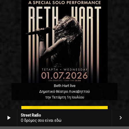
Beth Hart live
Δημοτικό θέατρο Λυκαβηττού
την Τετάρτη 1η Ιουλίου
Street Radio
play_arrow
keyboard_arrow_right
Ο δρόμος σου είναι εδώ