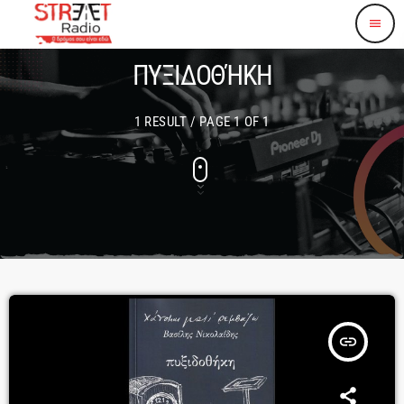
menu
ΠΥΞΙΔΟΘΉΚΗ
1 RESULT / PAGE 1 OF 1
insert_link