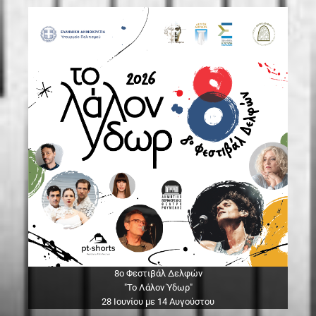
8ο Φεστιβάλ Δελφών
"Το Λάλον Ύδωρ"
28 Ιουνίου με 14 Αυγούστου