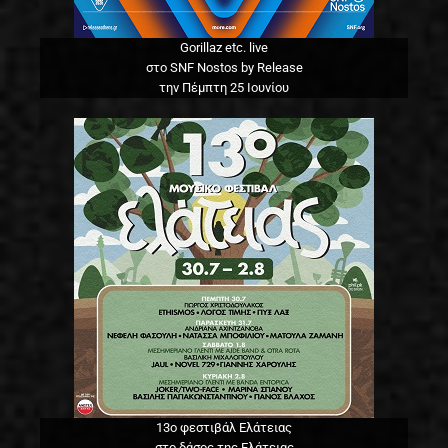
Gorillaz etc. live
στο SNF Nostos by Release
την Πέμπτη 25 Ιουνίου
13o φεστιβάλ Ελάτειας
στο δάσος της Ελάτειας