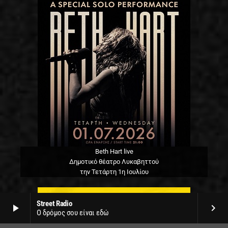
Beth Hart live
Δημοτικό θέατρο Λυκαβηττού
την Τετάρτη 1η Ιουλίου
Street Radio
play_arrow
keyboard_arrow_right
Ο δρόμος σου είναι εδώ