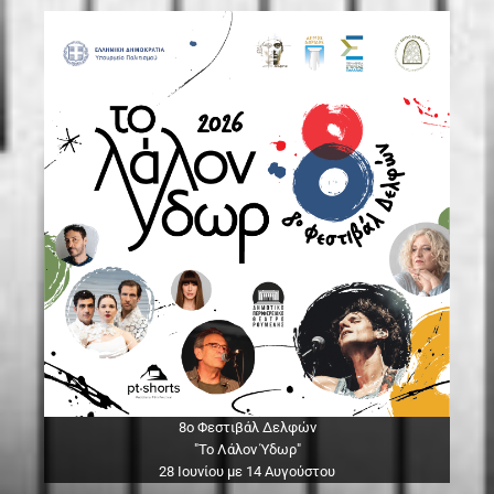
8ο Φεστιβάλ Δελφών
"Το Λάλον Ύδωρ"
28 Ιουνίου με 14 Αυγούστου