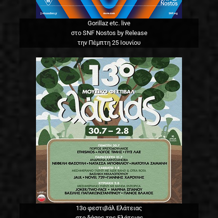
Gorillaz etc. live
στο SNF Nostos by Release
την Πέμπτη 25 Ιουνίου
13o φεστιβάλ Ελάτειας
στο δάσος της Ελάτειας