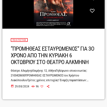
ΠΟΛΙΤΙΣΤΙΚΆ
“ΠΡΟΜΗΘΕΑΣ ΕΣΤΑΥΡΩΜΕΝΟΣ” ΓΙΑ 3Ο
ΧΡΟΝΟ ΑΠΟ ΤΗΝ ΚΥΡΙΑΚΗ 6
ΟΚΤΩΒΡΙΟΥ ΣΤΟ ΘΕΑΤΡΟ ΑΛΚΜΗΝΗ
Θέατρο ΑλκμήνηΑλκμήνης 12, ΑθήναΤηλέφωνο επικοινωνίας:
2103428650ΠΡΟΜΗΘΕΑΣ ΕΣΤΑΥΡΩΜΕΝΟΣτου Χρήστου
ΛιακόπουλουΤρίτος χρόνος επιτυχίας! Έναρξη παραστάσεων:
Κυριακή 6 ΟκτωβρίουΚαι κάθε Κυριακή στις 6:30
today
29/08/2024
96
μ.μ.ΠΡΟΠΩΛΗΣΗ:https://www.ticketservices.gr/event/theatro-alkmini-
promitheas-estavromenos-3-xronos/Στο Θέατρο Αλκμήνη για τρίτη
συνεχή χρονιά θα παρουσιαστεί ο μονόλογος του Χρήστου
Λιακόπουλου «Προμηθέας Εσταυρωμένος» με τον ίδιο να ερμηνεύει