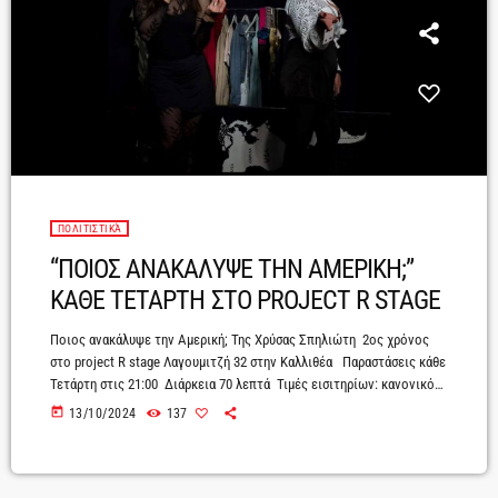
ΠΟΛΙΤΙΣΤΙΚΆ
“ΠΟΙΟΣ ΑΝΑΚΑΛΥΨΕ ΤΗΝ ΑΜΕΡΙΚΗ;”
ΚΑΘΕ ΤΕΤΑΡΤΗ ΣΤΟ PROJECT R STAGE
Ποιος ανακάλυψε την Αμερική; Της Χρύσας Σπηλιώτη 2ος χρόνος
στο project R stage Λαγουμιτζή 32 στην Καλλιθέα Παραστάσεις κάθε
Τετάρτη στις 21:00 Διάρκεια 70 λεπτά Τιμές εισιτηρίων: κανονικό
10€ - ατέλειες 5€ Τηλέφωνο κρατήσεων θέσεων: 211-1110055 Η
today
13/10/2024
137
επιτυχία της περσινής παράστασης ξανά στη σκηνή από 2 Οκτωβρίου.
Συντελεστές Πρωταγωνιστούν Λίζα: Μαριάνθη Κυρίου Καίτη: Ζωή
Μουκούλη Σκηνοθεσία Κώστας Ανταλόπουλος Σκηνικά Αγγελική
Βασιλειάδου Φωτισμοί Δημήτρης Μαργαρίτης Βοηθός σκηνοθέτη