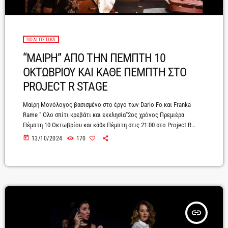
ΠΟΛΙΤΙΣΤΙΚΆ
“ΜΑΙΡΗ” ΑΠΟ ΤΗΝ ΠΕΜΠΤΗ 10
ΟΚΤΩΒΡΙΟΥ ΚΑΙ ΚΑΘΕ ΠΕΜΠΤΗ ΣΤΟ
PROJECT R STAGE
Μαίρη Μονόλογος βασισμένο στο έργο των Dario Fo και Franka
Rame " Όλο σπίτι κρεβάτι και εκκλησία"2ος χρόνος Πρεμιέρα
Πέμπτη 10 Οκτωβρίου και κάθε Πέμπτη στις 21:00 στο Project R
stage Λαγουμιτζή 32 στην Καλλιθέα.Τηλέφωνο κρατήσεων θέσεων
today
13/10/2024
170
211-1110055Διάρκεια 50 λεπτά Τιμές εισιτηρίων: κανονικό 10€ -
ατέλειες 5€Πρωταγωνιστεί η Ζωή Μουκούλη Συντελεστές Διασκευή
Αντρέας Αριστοτέλους Σκηνοθεσία Γιάννης Κλειδέρης Σκηνικά
Αγγελική Βασιλειάδου Πρωτότυπη μουσική Δημήτρης
Μπαλογιάννης Ηχογράφηση Γιάννης Κλειδέρης Graphic design
Γιάννης Μουράρος Φωτογραφίες Αντρέας Αριστοτέλους Βοηθοί
σκηνοθέτοι Δώρα Κοτσώνη - Αναστασία Καισίδη Λίγα λόγια […]
insert_link