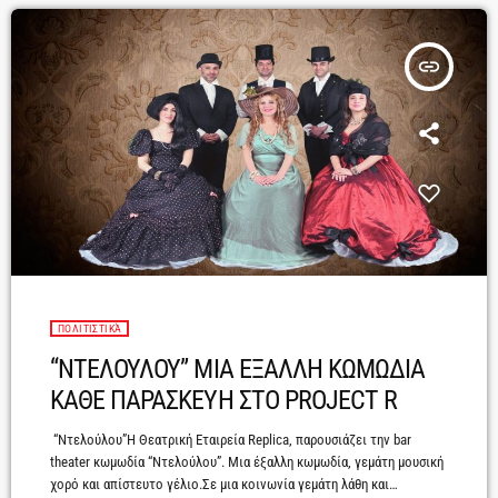
insert_link
ΠΟΛΙΤΙΣΤΙΚΆ
“ΝΤΕΛΟΥΛΟΥ” ΜΙΑ ΕΞΑΛΛΗ ΚΩΜΩΔΙΑ
ΚΑΘΕ ΠΑΡΑΣΚΕΥΗ ΣΤΟ PROJECT R
“Ντελούλου”Η Θεατρική Εταιρεία Replica, παρουσιάζει την bar
theater κωμωδία “Ντελούλου”. Μια έξαλλη κωμωδία, γεμάτη μουσική
χορό και απίστευτο γέλιο.Σε μια κοινωνία γεμάτη λάθη και