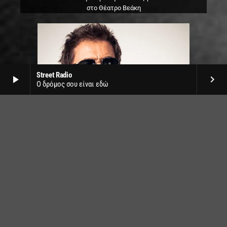
στο Θέατρο Βεάκη
Street Radio
play_arrow
keyboard_arrow_right
Ο δρόμος σου είναι εδώ
Jean Michel Jarre live
στο SNF Nostos by Release
την Δευτέρα 22 Ιουνίου