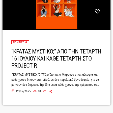
ΠΟΛΙΤΙΣΤΙΚΆ
“ΚΡΑΤΑΣ ΜΥΣΤΙΚΟ;” ΑΠΟ ΤΗΝ ΤΕΤΑΡΤΗ
16 ΙΟΥΛΙΟΥ ΚΑΙ ΚΑΘΕ ΤΕΤΑΡΤΗ ΣΤΟ
PROJECT R
“ΚΡΑΤΑΣ ΜΥΣΤΙΚΟ;”Ο Τζόρτζιο και ο Μπρούνο είναι αδέρφια και
κάθε χρόνο δίνουν ραντεβού, σε ένα παραλιακό ξενοδοχείο, για να
μείνουν ένα διήμερο. Την ίδια μέρα, κάθε χρόνο, την ημέρα που οι
γονείς τους σκοτώθηκαν σε τροχαίο λίγα χιλιόμετρα μακριά από το
today
12/07/2025
40
ξενοδοχείο. Ο Τζόρτζιο προσπαθεί από μικρός να μην έχει πολλές
σχέσεις με τον αδερφό του. Κρατά τις αποστάσεις του. Φέτος
αποφασίζει να πληρώσει μια γυναίκα, τη Μήτση, και να […]