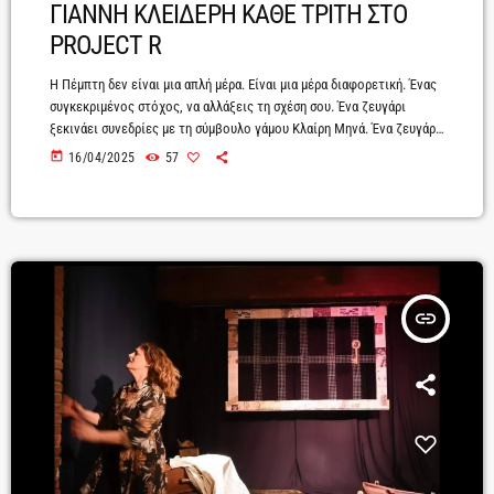
ΓΙΑΝΝΗ ΚΛΕΙΔΕΡΗ ΚΑΘΕ ΤΡΙΤΗ ΣΤΟ
PROJECT R
Η Πέμπτη δεν είναι μια απλή μέρα. Είναι μια μέρα διαφορετική. Ένας
συγκεκριμένος στόχος, να αλλάξεις τη σχέση σου. Ένα ζευγάρι
ξεκινάει συνεδρίες με τη σύμβουλο γάμου Κλαίρη Μηνά. Ένα ζευγάρι
που είναι πολύ λίγο καιρό μαζί κι όμως τα προβλήματα άρχισαν από
today
16/04/2025
57
το πρώτο λεπτό. Δυο νέοι άνθρωποι που τους ενώνει το σεξ και
τους χωρίζουν χιλιάδες προβλήματα άλυτα και κυρίως πολλά
μυστικά. Ο Βαγγέλης και η Νεκταρία είναι […]
insert_link