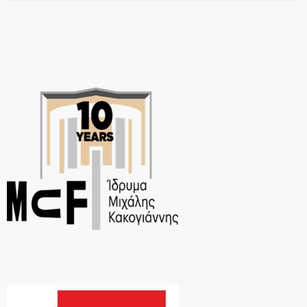
τις «υπερδυνάμεις» που κρύβει κάθε παιδί μέσα του. Η Έλλη, […]