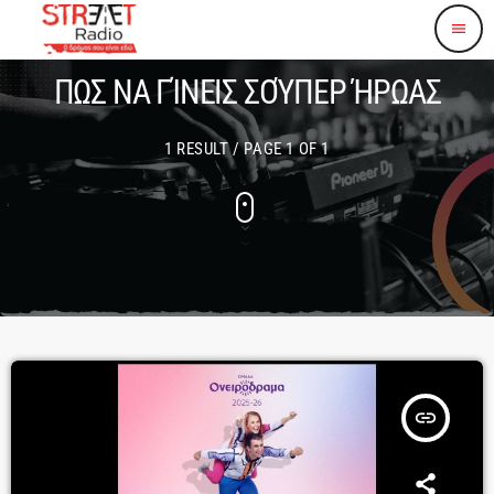
menu
ΠΩΣ ΝΑ ΓΊΝΕΙΣ ΣΟΎΠΕΡ ΉΡΩΑΣ
1 RESULT / PAGE 1 OF 1
insert_link