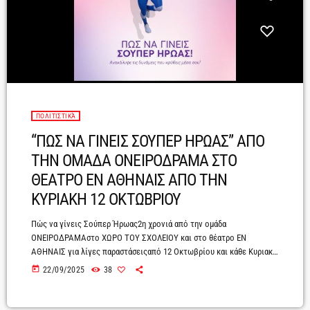
ΠΟΛΙΤΙΣΤΙΚΆ
“ΠΩΣ ΝΑ ΓΙΝΕΙΣ ΣΟΥΠΕΡ ΗΡΩΑΣ” ΑΠΟ
ΤΗΝ ΟΜΑΔΑ ΟΝΕΙΡΟΔΡΑΜΑ ΣΤΟ
ΘΕΑΤΡΟ ΕΝ ΑΘΗΝΑΙΣ ΑΠΟ ΤΗΝ
ΚΥΡΙΑΚΗ 12 ΟΚΤΩΒΡΙΟΥ
Πώς να γίνεις Σούπερ Ήρωας2η χρονιά από την ομάδα
ΟΝΕΙΡΟΔΡΑΜΑστο ΧΩΡΟ ΤΟΥ ΣΧΟΛΕΙΟΥ και στο θέατρο ΕΝ
ΑΘΗΝΑΙΣ για λίγες παραστάσειςαπό 12 Οκτωβρίου και κάθε Κυριακή
στις 11.30 για παιδιά 4-10 ετώνΗ νέα διαδραστική παράσταση -
today
22/09/2025
38
βιωματικό εργαστήρι «Πώς να γίνεις Σούπερ Ήρωας» που έκανε
πρεμιέρα τον Ιανουάριο του 2025 και συνεχίζεται για 2η χρονιά,είναι
μια τρυφερή και χιουμοριστική ιστορία μυστηρίου που αναδεικνύει