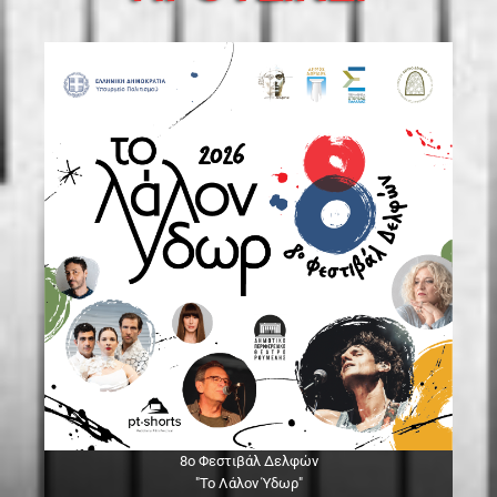
8ο Φεστιβάλ Δελφών
"Το Λάλον Ύδωρ"