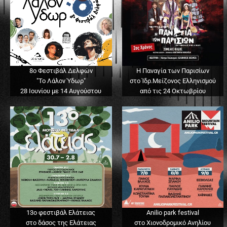
8ο Φεστιβάλ Δελφών
Η Παναγία των Παρισίων
"Το Λάλον Ύδωρ"
στο Ίδρ.Μείζονος Ελληνισμού
28 Ιουνίου με 14 Αυγούστου
από τις 24 Οκτωβρίου
13o φεστιβάλ Ελάτειας
Anilio park festival
στο δάσος της Ελάτειας
στο Χιονοδρομικό Ανηλίου