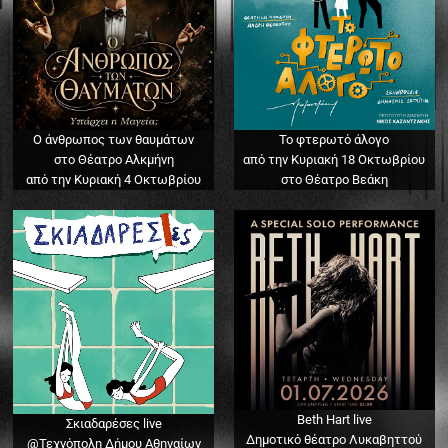
Ο άνθρωπος των θαυμάτων
Το φτερωτό άλογο
στο Θέατρο Αλκμήνη
από την Κυριακή 18 Οκτωβρίου
από την Κυριακή 4 Οκτωβρίου
στο Θέατρο Βεάκη
Beth Hart live
Σκιαδαρέσες live
Δημοτικό θέατρο Λυκαβηττού
@Τεχνόπολη Δήμου Αθηναίων