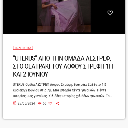
ΠΟΛΙΤΙΣΤΙΚΆ
“UTERUS” ΑΠΟ ΤΗΝ ΟΜΑΔΑ ΛΕΣΤΡΕΦ,
ΣΤΟ ΘΕΑΤΡΑΚΙ ΤΟΥ ΛΟΦΟΥ ΣΤΡΕΦΗ 1Η
ΚΑΙ 2 ΙΟΥΝΙΟΥ
UTERUS Ομάδα ΛΕΣΤΡΕΦ Λόφος Στρέφη, θεατράκι Σάββατο 1 &
Κυριακή 2 Ιουνίου στις 7μμ Μια ιστορία πέντε γυναικών. Πέντε
ιστορίες μιας γυναίκας. Χιλιάδες ιστορίες χιλιάδων γυναικών. Το
uterus είναι μια παράσταση που αφορά την γυναικεία ύπαρξη ανά
today
25/05/2024
56
τους αιώνες. Αποτελεί μια συρραφή ιστοριών που αντανακλούν
βαθιά ριζωμένες αντιλήψεις για τη γυναίκα. Πώς είναι να ζεις σε μια
πατριαρχική κοινωνία που θέλει να σε φιμώσει; Αποστομώσει,
δαμάσει και εντέλει να σε […]