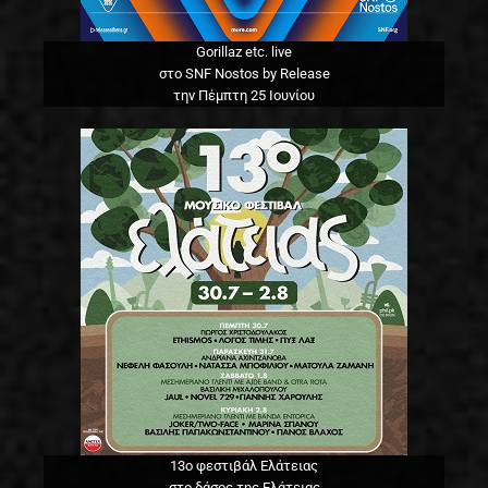
Gorillaz etc. live
στο SNF Nostos by Release
την Πέμπτη 25 Ιουνίου
13o φεστιβάλ Ελάτειας
στο δάσος της Ελάτειας