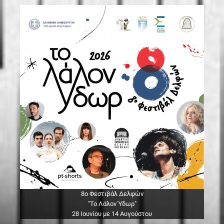
8ο Φεστιβάλ Δελφών
"Το Λάλον Ύδωρ"
28 Ιουνίου με 14 Αυγούστου