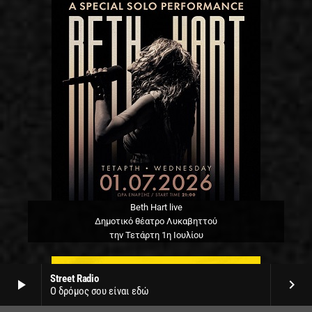
Beth Hart live
Δημοτικό θέατρο Λυκαβηττού
την Τετάρτη 1η Ιουλίου
Street Radio
play_arrow
keyboard_arrow_right
Ο δρόμος σου είναι εδώ