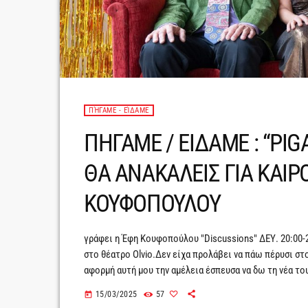
ΠΉΓΑΜΕ - ΕΊΔΑΜΕ
ΠΗΓΑΜΕ / ΕΙΔΑΜΕ : “PI
ΘΑ ΑΝΑΚΑΛΕΙΣ ΓΙΑ ΚΑΙΡ
ΚΟΥΦΟΠΟΥΛΟΥ
γράφει η Έφη Κουφοπούλου "Discussions" ΔΕΥ. 20:00-2
στο θέατρο Olvio.Δεν είχα προλάβει να πάω πέρυσι στο
αφορμή αυτή μου την αμέλεια έσπευσα να δω τη νέα το
Δευτέρα και Τρίτη στις 21.00 στο θέατρο Olvio. Ο Μι
15/03/2025
57
today
Παλαιολόγου και Βασίλη […]