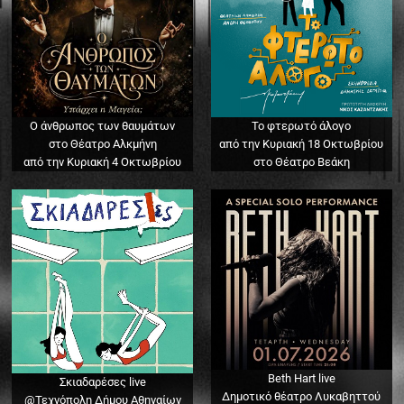
Ο άνθρωπος των θαυμάτων
Το φτερωτό άλογο
στο Θέατρο Αλκμήνη
από την Κυριακή 18 Οκτωβρίου
από την Κυριακή 4 Οκτωβρίου
στο Θέατρο Βεάκη
Beth Hart live
Σκιαδαρέσες live
Δημοτικό θέατρο Λυκαβηττού
@Τεχνόπολη Δήμου Αθηναίων