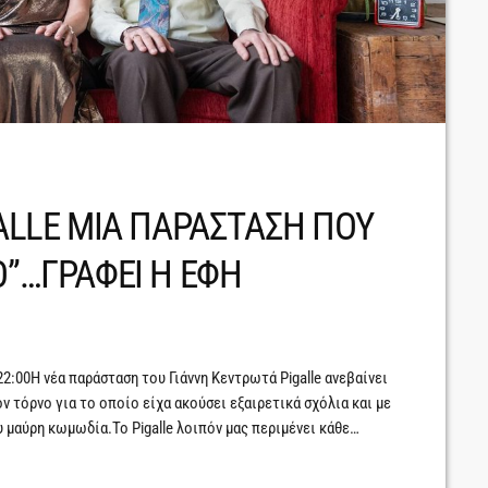
GALLE ΜΙΑ ΠΑΡΑΣΤΑΣΗ ΠΟΥ
Ο”…ΓΡΑΦΕΙ Η ΕΦΗ
2:00Η νέα παράσταση του Γιάννη Κεντρωτά Pigalle ανεβαίνει
ν τόρνο για το οποίο είχα ακούσει εξαιρετικά σχόλια και με
υ μαύρη κωμωδία.Το Pigalle λοιπόν μας περιμένει κάθε
χάλης Κοιλάκος σκηνοθετεί τους Φοίβο Συμεωνίδη, Τάνια