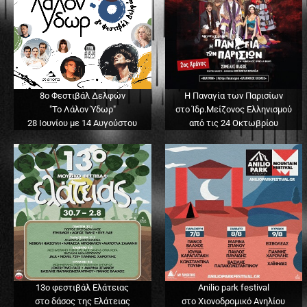
8ο Φεστιβάλ Δελφών
Η Παναγία των Παρισίων
"Το Λάλον Ύδωρ"
στο Ίδρ.Μείζονος Ελληνισμού
28 Ιουνίου με 14 Αυγούστου
από τις 24 Οκτωβρίου
13o φεστιβάλ Ελάτειας
Anilio park festival
στο δάσος της Ελάτειας
στο Χιονοδρομικό Ανηλίου