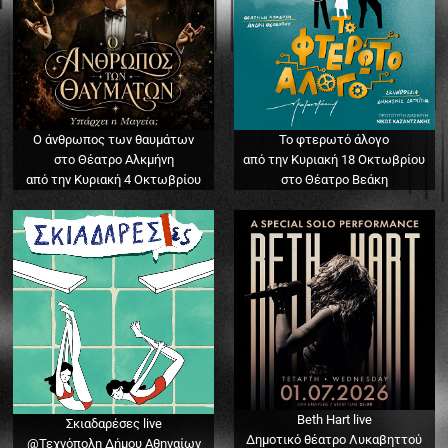
Ο άνθρωπος των θαυμάτων
Το φτερωτό άλογο
στο Θέατρο Αλκμήνη
από την Κυριακή 18 Οκτωβρίου
από την Κυριακή 4 Οκτωβρίου
στο Θέατρο Βεάκη
Beth Hart live
Σκιαδαρέσες live
Δημοτικό θέατρο Λυκαβηττού
@Τεχνόπολη Δήμου Αθηναίων