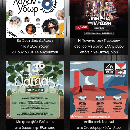
8ο Φεστιβάλ Δελφών
Η Παναγία των Παρισίων
"Το Λάλον Ύδωρ"
στο Ίδρ.Μείζονος Ελληνισμού
28 Ιουνίου με 14 Αυγούστου
από τις 24 Οκτωβρίου
13o φεστιβάλ Ελάτειας
Anilio park festival
στο δάσος της Ελάτειας
στο Χιονοδρομικό Ανηλίου