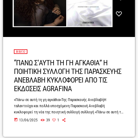
ΒΙΒΛΊΟ
“ΠΑΝΩ Σ’ΑΥΤΗ ΤΗ ΓΗ ΑΓΚΑΘΙΑ” Η
ΠΟΙΗΤΙΚΗ ΣΥΛΛΟΓΗ ΤΗΣ ΠΑΡΑΣΚΕΥΗΣ
ΑΝΕΒΛΑΒΗ ΚΥΚΛΟΦΟΡΕΙ ΑΠΟ ΤΙΣ
ΕΚΔΟΣΕΙΣ AGRAFINA
«Πάνω σε αυτή τη γη αγκάθια»Της Παρασκευής ΑνεβλαβήΗ
ταλαντούχα και πολλά υποσχόμενη Παρασκευή Ανεβλαβή
κυκλοφορεί τη νέα της ποιητική συλλογή συλλογή «Πάνω σε αυτή τη
γη αγκάθια» από τις Εκδόσεις Agrafina.Μια ποιητική συλλογή που
today
13/06/2025
39
1
μιλάει για τους ανθρώπους. Τις αδυναμίες και τα πάθη τους. Για τα
λάθη και ότι μας κρατάει πίσω. Κάθε στίχος είναι και ένα
διαφορετικό «αχ». Δικό μου ή άλλων. Σε οποιοδήποτε κι αν ανήκει,