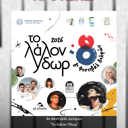
8ο Φεστιβάλ Δελφών
"Το Λάλον Ύδωρ"