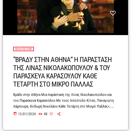
ΠΟΛΙΤΙΣΤΙΚΆ
“ΒΡΑΔΥ ΣΤΗΝ ΑΘΗΝΑ” Η ΠΑΡΑΣΤΑΣΗ
ΤΗΣ ΛΙΝΑΣ ΝΙΚΟΛΑΚΟΠΟΥΛΟΥ & ΤΟΥ
ΠΑΡΑΣΚΕΥΑ ΚΑΡΑΣΟΥΛΟΥ ΚΑΘΕ
ΤΕΤΑΡΤΗ ΣΤΟ ΜΙΚΡΟ ΠΑΛΛΑΣ
Βράδυ στην Αθήνα Μια παράσταση της Λίνας Νικολακοπούλου και
του Παρασκευά Καρασούλου Με τους Απόστολο Κίτσο, Παναγιώτη
Λάμπουρα, Θοδωρή Νικολάου Κάθε Τετάρτη στο Μικρό Παλλάς«…
Είναι η στιγμή που κάνει αναγκαία αυτή τη σύμπραξη. Ο Λόγος
today
13/01/2024
48
άλλωστε είναι η αιτία που αγαπά ο κόσμος το τραγούδι, σε
μια γκρίζα εποχή μεγάλης σύγχυσης. Χρειάζεται να θυμίσουμε σε
όλους και να θυμηθούμε και εμείς τους λόγους που γέννησαν τα