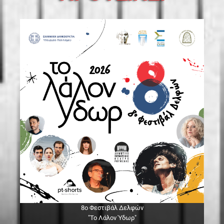
8ο Φεστιβάλ Δελφών
"Το Λάλον Ύδωρ"