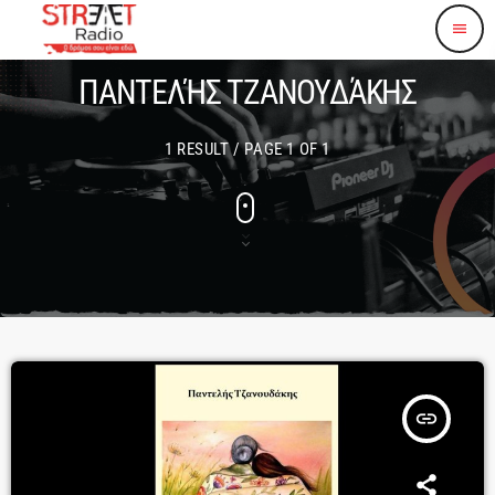
menu
ΠΑΝΤΕΛΉΣ ΤΖΑΝΟΥΔΆΚΗΣ
1 RESULT / PAGE 1 OF 1
insert_link