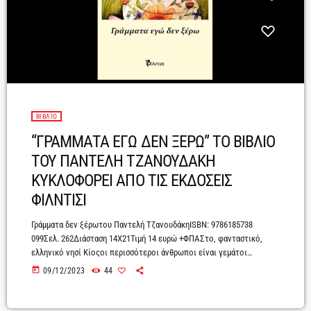
ΒΙΒΛΊΟ
“ΓΡΑΜΜΑΤΑ ΕΓΩ ΔΕΝ ΞΕΡΩ” ΤΟ ΒΙΒΛΙΟ
ΤΟΥ ΠΑΝΤΕΛΗ ΤΖΑΝΟΥΔΑΚΗ
ΚΥΚΛΟΦΟΡΕΙ ΑΠΟ ΤΙΣ ΕΚΔΟΣΕΙΣ
ΦΙΛΝΤΙΣΙ
Γράμματα δεν ξέρωτου Παντελή ΤζανουδάκηISBN: 9786185738
099Σελ. 262Διάσταση 14Χ21Τιμή 14 ευρώ +ΦΠΑΣτο, φανταστικό,
ελληνικό νησί Κίοςοι περισσότεροι άνθρωποι είναι γεμάτοι
καλοσύνη, γιατί ξέρουν πως το καλό που κάνεις πάντα φέρνει καλό
today
09/12/2023
44
κι ας μη γυρνά απαραίτητα σε σένα, ένα καλό που θα κάνεις θα
ομορφύνει τον τόπο σου, είναι σαν να ρίχνεις σπόρους λουλουδιών
δεξιά κι αριστερά στο δρόμο που βαδίζεις και με την πρώτη