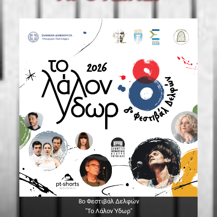
8ο Φεστιβάλ Δελφών
"Το Λάλον Ύδωρ"