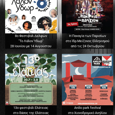
8ο Φεστιβάλ Δελφών
Η Παναγία των Παρισίων
"Το Λάλον Ύδωρ"
στο Ίδρ.Μείζονος Ελληνισμού
28 Ιουνίου με 14 Αυγούστου
από τις 24 Οκτωβρίου
13o φεστιβάλ Ελάτειας
Anilio park festival
στο δάσος της Ελάτειας
στο Χιονοδρομικό Ανηλίου