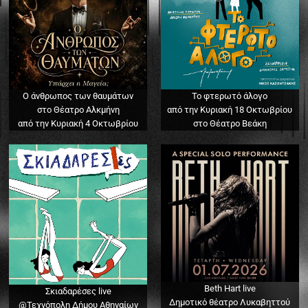
Ο άνθρωπος των θαυμάτων
Το φτερωτό άλογο
στο Θέατρο Αλκμήνη
από την Κυριακή 18 Οκτωβρίου
από την Κυριακή 4 Οκτωβρίου
στο Θέατρο Βεάκη
Beth Hart live
Σκιαδαρέσες live
Δημοτικό θέατρο Λυκαβηττού
@Τεχνόπολη Δήμου Αθηναίων