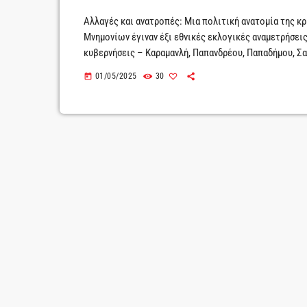
Αλλαγές και ανατροπές: Μια πολιτική ανατομία της κρ
Μνημονίων έγιναν έξι εθνικές εκλογικές αναμετρήσεις
κυβερνήσεις – Καραμανλή, Παπανδρέου, Παπαδήμου, Σα
κοινοβουλευτικών κομμάτων – ο Κώστας Καραμανλής,
01/05/2025
30
today
Καρατζαφέρης, ο Ευάγγελος Βενιζέλος, ο Αντώνης Σαμ