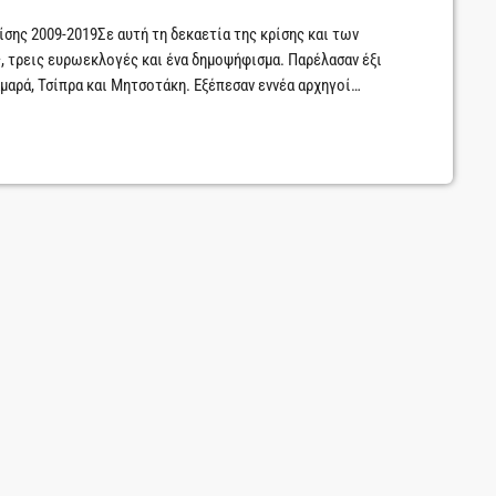
ίσης 2009-2019Σε αυτή τη δεκαετία της κρίσης και των
, τρεις ευρωεκλογές και ένα δημοψήφισμα. Παρέλασαν έξι
μαρά, Τσίπρα και Μητσοτάκη. Εξέπεσαν εννέα αρχηγοί
 ο Γιώργος Παπανδρέου, ο Φώτης Κουβέλης, ο Γιώργος
αράς, ο Βασίλης Λεβέντης, ο Σταύρος Θεοδωράκης και ο […]