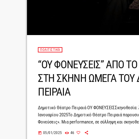
ΠΟΛΙΤΙΣΤΙΚΆ
“ΟΥ ΦΟΝΕΥΣΕΙΣ” ΑΠΟ ΤΟ
ΣΤΗ ΣΚΗΝΗ ΩΜΕΓΑ ΤΟΥ
ΠΕΙΡΑΙΑ
Δημοτικό Θέατρο Πειραιά ΟΥ ΦΟΝΕΥΣΕΙΣΣκηνοθεσία:
Ιανουαρίου 2025Το Δημοτικό Θέατρο Πειραιά παρουσι
Φονεύσεις». Μια performance, σε σύλληψη και σκηνοθε
ανάμεσα στο Θέατρο ντοκουμέντο και τη μυθοπλασία. 
05/01/2025
46
today
από την αρχαιότητα μέχρι σήμερα για την θέση της Γυν