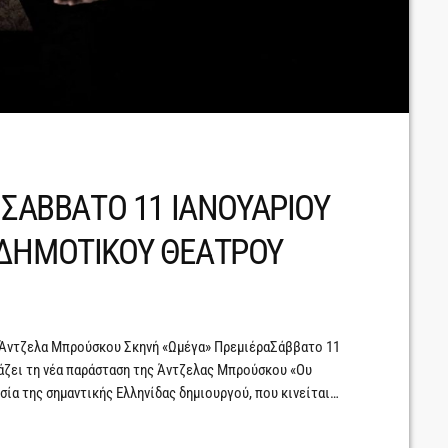
 ΣΑΒΒΑΤΟ 11 ΙΑΝΟΥΑΡΙΟΥ
 ΔΗΜΟΤΙΚΟΥ ΘΕΑΤΡΟΥ
 Άντζελα Μπρούσκου Σκηνή «Ωμέγα» ΠρεμιέραΣάββατο 11
άζει τη νέα παράσταση της Άντζελας Μπρούσκου «Ου
σία της σημαντικής Ελληνίδας δημιουργού, που κινείται
Κείμενα που αφορούν την έντονη πατριαρχία και έχουν γραφτεί
αίκας.Η Γυναίκα ως θύμα διακρίσεων εξαιτίας του φύλου της. Η