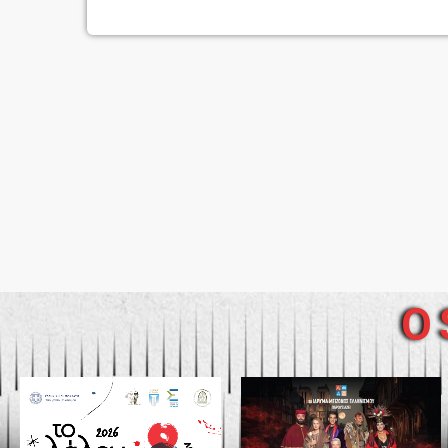
απαγορευμένη […]
O 