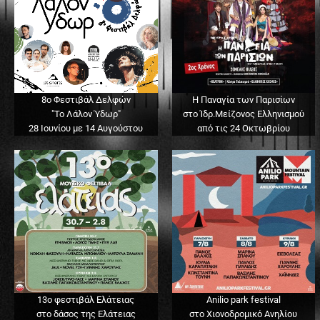
8ο Φεστιβάλ Δελφών
Η Παναγία των Παρισίων
"Το Λάλον Ύδωρ"
στο Ίδρ.Μείζονος Ελληνισμού
28 Ιουνίου με 14 Αυγούστου
από τις 24 Οκτωβρίου
13o φεστιβάλ Ελάτειας
Anilio park festival
στο δάσος της Ελάτειας
στο Χιονοδρομικό Ανηλίου