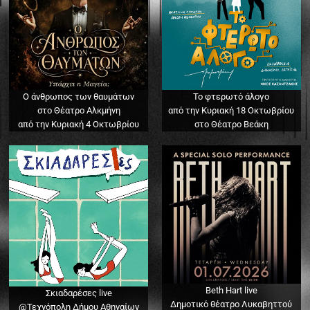
Ο άνθρωπος των θαυμάτων
Το φτερωτό άλογο
στο Θέατρο Αλκμήνη
από την Κυριακή 18 Οκτωβρίου
από την Κυριακή 4 Οκτωβρίου
στο Θέατρο Βεάκη
Beth Hart live
Σκιαδαρέσες live
Δημοτικό θέατρο Λυκαβηττού
@Τεχνόπολη Δήμου Αθηναίων