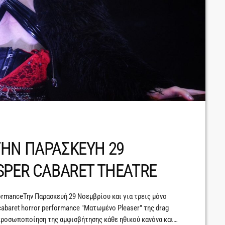
ΤΗΝ ΠΑΡΑΣΚΕΥΗ 29
SPER CABARET THEATRE
anceΤην Παρασκευή 29 Νοεμβρίου και για τρεις μόνο
cabaret horror performance "Ματωμένο Pleaser" της drag
προσωποποίηση της αμφισβήτησης κάθε ηθικού κανόνα και