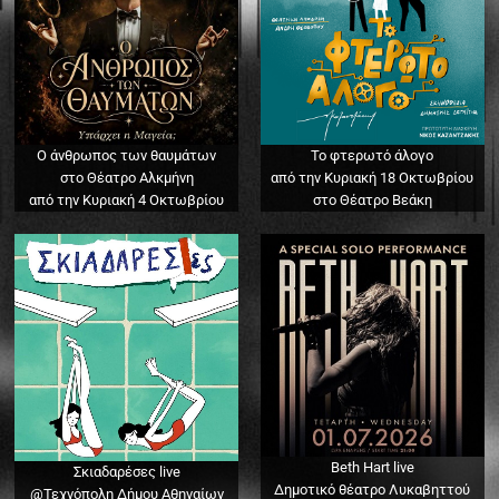
Ο άνθρωπος των θαυμάτων
Το φτερωτό άλογο
στο Θέατρο Αλκμήνη
από την Κυριακή 18 Οκτωβρίου
από την Κυριακή 4 Οκτωβρίου
στο Θέατρο Βεάκη
Beth Hart live
Σκιαδαρέσες live
Δημοτικό θέατρο Λυκαβηττού
@Τεχνόπολη Δήμου Αθηναίων