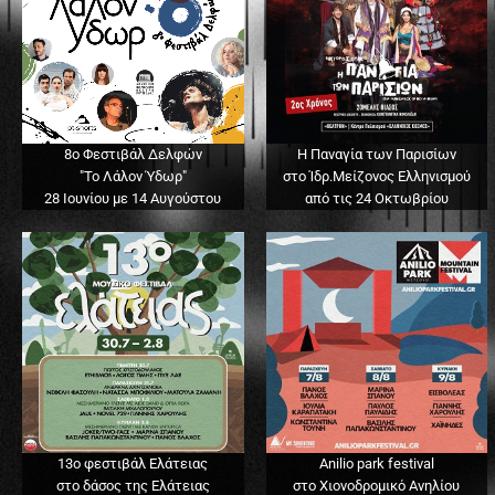
8ο Φεστιβάλ Δελφών
Η Παναγία των Παρισίων
"Το Λάλον Ύδωρ"
στο Ίδρ.Μείζονος Ελληνισμού
28 Ιουνίου με 14 Αυγούστου
από τις 24 Οκτωβρίου
13o φεστιβάλ Ελάτειας
Anilio park festival
στο δάσος της Ελάτειας
στο Χιονοδρομικό Ανηλίου