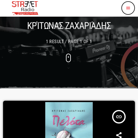
menu
ΚΡΊΤΩΝΑΣ ΖΑΧΑΡΙΆΔΗΣ
1 RESULT / PAGE 1 OF 1
insert_link