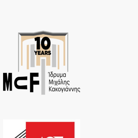
σε όλη την Ευρώπη, συνυπάρχει με ετερόκλητους φαινομενικά […]