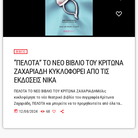
ΒΙΒΛΊΟ
“ΠΕΛΟΤΑ” ΤΟ ΝΕΟ ΒΙΒΛΙΟ ΤΟΥ ΚΡΙΤΩΝΑ
ΖΑΧΑΡΙΑΔΗ ΚΥΚΛΟΦΟΡΕΙ ΑΠΟ ΤΙΣ
ΕΚΔΟΣΕΙΣ ΝΙΚΑ
ΠΕΛΟΤΑ ΤΟ ΝΕΟ ΒΙΒΛΙΟ ΤΟΥ ΚΡΙΤΩΝΑ ΖΑΧΑΡΙΑΔΗΜόλις
κυκλοφόρησε το νέο θεατρικό βιβλίο του συγγραφέα Κρίτωνα
Ζαχαριάδη, ΠΕΛΟΤΑ και μπορείτε να το προμηθευτείτε από όλα τα
ενημερωμένα βιβλιοπωλείαΝέο, Βραβευμένο,
today
12/08/2024
68
Αναθεωρημένο…..ΣύνοψηΈνας σαρανταδυάχρονος ράφτης από την
Κοζάνη μεταναστεύει στην Τουλούζ της Γαλλίας για να κυνηγήσει το
όνειρό του…. Θέλοντας να ανοίξει το προσωπικό του ατελιέ και να
γίνει διάσημος σχεδιαστής μόδας της υψηλής κοινωνίας, γνωστός