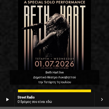
Beth Hart live
Δημοτικό θέατρο Λυκαβηττού
την Τετάρτη 1η Ιουλίου
Street Radio
play_arrow
keyboard_arrow_right
Ο δρόμος σου είναι εδώ