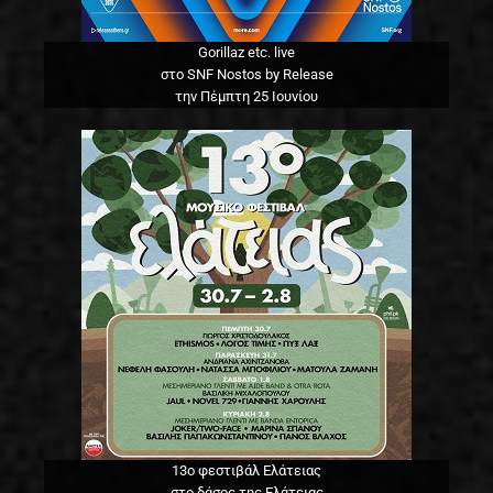
Gorillaz etc. live
στο SNF Nostos by Release
την Πέμπτη 25 Ιουνίου
13o φεστιβάλ Ελάτειας
στο δάσος της Ελάτειας