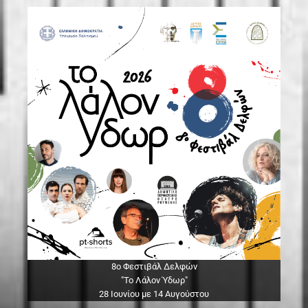
8ο Φεστιβάλ Δελφών
"Το Λάλον Ύδωρ"
28 Ιουνίου με 14 Αυγούστου