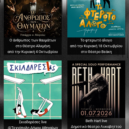
Ο άνθρωπος των θαυμάτων
Το φτερωτό άλογο
στο Θέατρο Αλκμήνη
από την Κυριακή 18 Οκτωβρίου
από την Κυριακή 4 Οκτωβρίου
στο Θέατρο Βεάκη
Beth Hart live
Σκιαδαρέσες live
Δημοτικό θέατρο Λυκαβηττού
@Τεχνόπολη Δήμου Αθηναίων