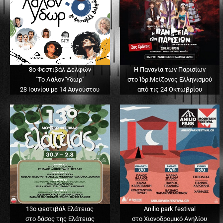
8ο Φεστιβάλ Δελφών
Η Παναγία των Παρισίων
"Το Λάλον Ύδωρ"
στο Ίδρ.Μείζονος Ελληνισμού
28 Ιουνίου με 14 Αυγούστου
από τις 24 Οκτωβρίου
13o φεστιβάλ Ελάτειας
Anilio park festival
στο δάσος της Ελάτειας
στο Χιονοδρομικό Ανηλίου