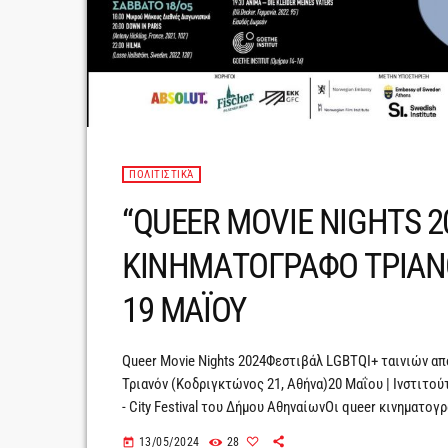
ΠΟΛΙΤΙΣΤΙΚΆ
“QUEER MOVIE NIGHTS 2
ΚΙΝΗΜΑΤΟΓΡΑΦΟ ΤΡΙΑΝ
19 ΜΑΪΟΥ
Queer Movie Nights 2024Φεστιβάλ LGBTQΙ+ ταινιών α
Τριανόν (Κοδριγκτώνος 21, Αθήνα)20 Μαΐου | Ινστιτούτ
- City Festival του Δήμου ΑθηναίωνΟι queer κινηματογ
κινηματογράφο Τριανόν και το Ινστιτούτο Γκαίτε, 16 έ
13/05/2024
28
today