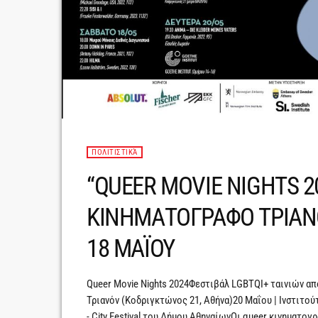
ΠΟΛΙΤΙΣΤΙΚΆ
“QUEER MOVIE NIGHTS 2
ΚΙΝΗΜΑΤΟΓΡΑΦΟ ΤΡΙΑ
18 ΜΑΪΟΥ
Queer Movie Nights 2024Φεστιβάλ LGBTQΙ+ ταινιών α
Τριανόν (Κοδριγκτώνος 21, Αθήνα)20 Μαΐου | Ινστιτούτ
- City Festival του Δήμου ΑθηναίωνΟι queer κινηματογ