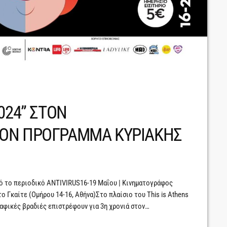
024” ΣΤΟΝ
ΟΝ ΠΡΟΓΡΑΜΜΑ ΚΥΡΙΑΚΗΣ
πό το περιοδικό ANTIVIRUS16-19 Μαΐου | Κινηματογράφος
ο Γκαίτε (Ομήρου 14-16, Αθήνα)Στο πλαίσιο του This is Athens
ραφικές βραδιές επιστρέφουν για 3η χρονιά στον
ως 20 Μαΐου. Μια γιορτή του queer σινεμά με διεθνείς