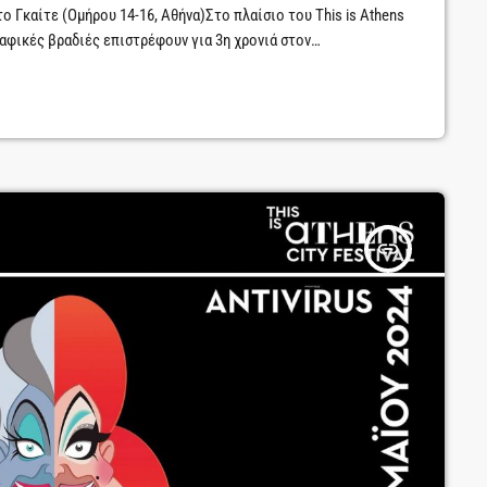
ο Γκαίτε (Ομήρου 14-16, Αθήνα)Στο πλαίσιο του This is Athens
ραφικές βραδιές επιστρέφουν για 3η χρονιά στον
ως 20 Μαΐου. Μια γιορτή του queer σινεμά με διεθνείς
 καλεσμένους στην καρδιά της Αθήνας […]
insert_link