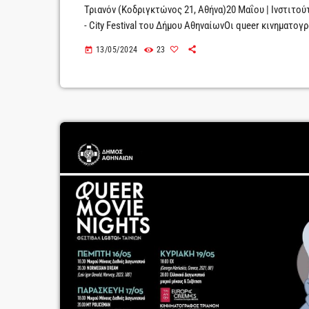
Τριανόν (Κοδριγκτώνος 21, Αθήνα)20 Μαΐου | Ινστιτούτ
- City Festival του Δήμου ΑθηναίωνΟι queer κινηματογ
κινηματογράφο Τριανόν και το Ινστιτούτο Γκαίτε, 16 έ
13/05/2024
23
today
παραγωγές, πρεμιέρες, ελληνικές ταινίες και ειδικούς