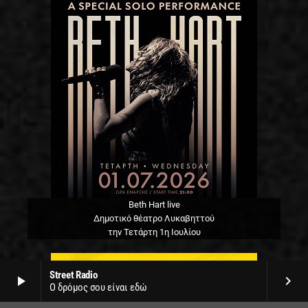
Beth Hart live
Δημοτικό θέατρο Λυκαβηττού
την Τετάρτη 1η Ιουλίου
Street Radio
play_arrow
keyboard_arrow_right
Ο δρόμος σου είναι εδώ