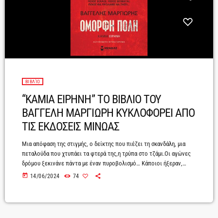
ΒΙΒΛΊΟ
“ΚΑΜΙΑ ΕΙΡΗΝΗ” ΤΟ ΒΙΒΛΙΟ ΤΟΥ
ΒΑΓΓΕΛΗ ΜΑΡΓΙΩΡΗ ΚΥΚΛΟΦΟΡΕΙ ΑΠΟ
ΤΙΣ ΕΚΔΟΣΕΙΣ ΜΙΝΩΑΣ
Μια απόφαση της στιγμής, ο δείκτης που πιέζει τη σκανδάλη, μια
πεταλούδα που χτυπάει τα φτερά της,η τρύπα στο τζάμι.Οι αγώνες
δρόμου ξεκινάνε πάντα με έναν πυροβολισμό… Κάποιοι ήξεραν,
μερικοί θα μάθουν, άλλοι θα τρέχουν να βρουν τα γιατί.Δύο φίλοι
today
14/06/2024
74
και παλιοί συνάδελφοι της ΓΑΔΑ παντρεύουν τα παιδιά τους. Σε μια
από τις πιο ευτυχισμένες μέρες της ζωής τους ένα μοιραίο
τηλεφώνημα οδηγεί στην ανείπωτη τραγωδία. Το νιόπαντρο ζευγάρι
βρίσκεται […]