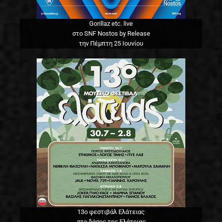
Gorillaz etc. live
στο SNF Nostos by Release
την Πέμπτη 25 Ιουνίου
13o φεστιβάλ Ελάτειας
στο δάσος της Ελάτειας