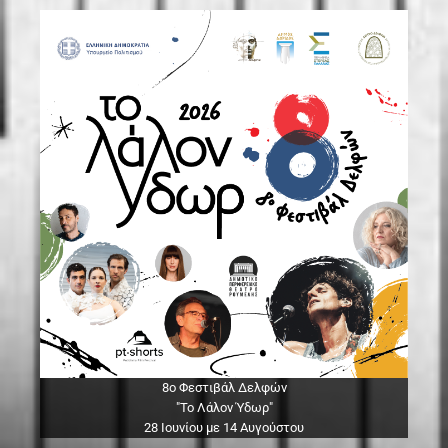
8ο Φεστιβάλ Δελφών
"Το Λάλον Ύδωρ"
28 Ιουνίου με 14 Αυγούστου