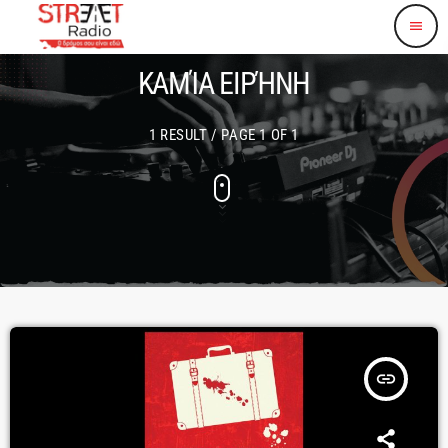
menu
ΚΑΜΊΑ ΕΙΡΉΝΗ
1 RESULT / PAGE 1 OF 1
insert_link