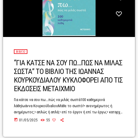
ΒΙΒΛΊΟ
“ΓΙΑ ΚΑΤΣΕ ΝΑ ΣΟΥ ΠΩ…ΠΩΣ ΝΑ ΜΙΛΑΣ
ΣΩΣΤΑ” ΤΟ ΒΙΒΛΙΟ ΤΗΣ ΙΩΑΝΝΑΣ
ΚΟΥΡΚΟΥΔΙΑΛΟΥ ΚΥΚΛΟΦΟΡΕΙ ΑΠΟ ΤΙΣ
ΕΚΔΟΣΕΙΣ ΜΕΤΑΙΧΜΙΟ
Για κάτσε να σου πω...πώς να μιλάς σωστά100 καθημερινά
λάθηΙωάννα ΚουρκούδιαλουΜάθε το σωστό!• ανενημέρωτος ή
ανημέρωτος;• απλώς ή απλά;• επί το έργον ή επί τω έργω;• καταρχήν
ή κατ’ αρχάς;• κοινότοπος ή κοινότυπος;• περιβαλλοντικός ή
today
01/05/2025
55
περιβαντολογικός;• πραγματεύομαι ή διαπραγματεύομαι;• συνίσταται
ή συνιστάται;• στο εδώλιο ή στο ειδώλιο;• τέως ή πρώην;•
χειρουργός ή χειρούργος;...και πολλά ακόμαΓιατί η σωστή χρήση της