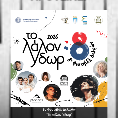
8ο Φεστιβάλ Δελφών
"Το Λάλον Ύδωρ"