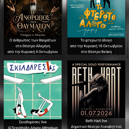
Ο άνθρωπος των θαυμάτων
Το φτερωτό άλογο
στο Θέατρο Αλκμήνη
από την Κυριακή 18 Οκτωβρίου
από την Κυριακή 4 Οκτωβρίου
στο Θέατρο Βεάκη
Beth Hart live
Σκιαδαρέσες live
Δημοτικό θέατρο Λυκαβηττού
@Τεχνόπολη Δήμου Αθηναίων