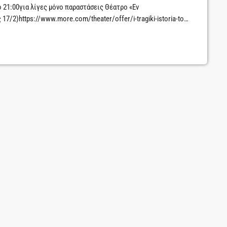
21:00για λίγες μόνο παραστάσεις Θέατρο «Εν
/2)https://www.more.com/theater/offer/i-tragiki-istoria-ton-
α άλλο να μην κάνωη επιστροφή, το ίδιο οδυνηρή με το
liam Shakespeare αναδεικνύεται φωτίζοντας την ψυχοσύνθεση
γμή πριν την καταστροφή.Αναλογιζόμενοι την […]