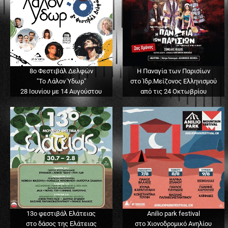
8ο Φεστιβάλ Δελφών
Η Παναγία των Παρισίων
"Το Λάλον Ύδωρ"
στο Ίδρ.Μείζονος Ελληνισμού
28 Ιουνίου με 14 Αυγούστου
από τις 24 Οκτωβρίου
13o φεστιβάλ Ελάτειας
Anilio park festival
στο δάσος της Ελάτειας
στο Χιονοδρομικό Ανηλίου