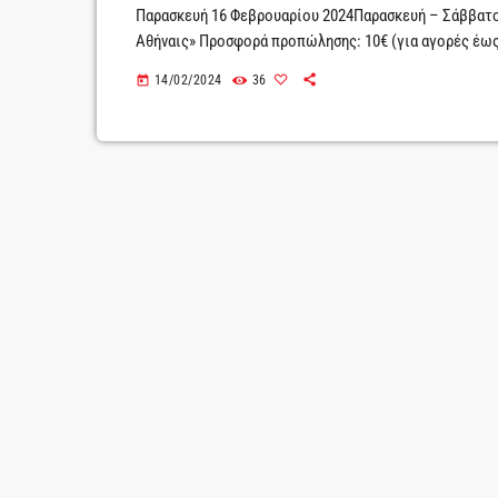
Παρασκευή 16 Φεβρουαρίου 2024Παρασκευή – Σάββατο 
Αθήναις» Προσφορά προπώλησης: 10€ (για αγορές έως 17
makmpeth/Τόσο βαθιά στο αίμα έχω χωθείπου κι αν βήμ
14/02/2024
36
today
μπροστά θα είναι Η ουσία του κλασικού έργου του Wil
των δύο βασικών ηρώων, καθώς τους συναντάμε τη στι