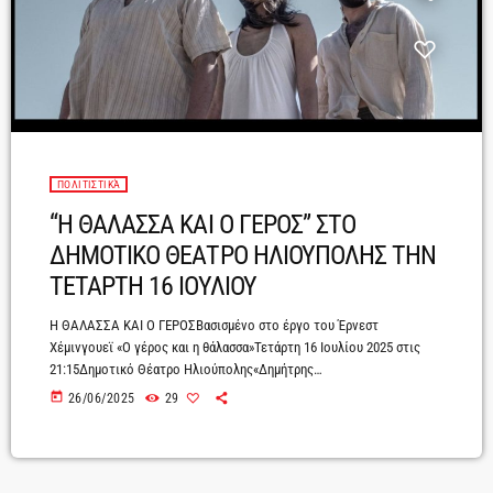
ΠΟΛΙΤΙΣΤΙΚΆ
“Η ΘΑΛΑΣΣΑ ΚΑΙ Ο ΓΕΡΟΣ” ΣΤΟ
ΔΗΜΟΤΙΚΟ ΘΕΑΤΡΟ ΗΛΙΟΥΠΟΛΗΣ ΤΗΝ
ΤΕΤΑΡΤΗ 16 ΙΟΥΛΙΟΥ
Η ΘΑΛΑΣΣΑ ΚΑΙ Ο ΓΕΡΟΣΒασισμένο στο έργο του Έρνεστ
Χέμινγουεϊ «Ο γέρος και η θάλασσα»Τετάρτη 16 Ιουλίου 2025 στις
21:15Δημοτικό Θέατρο Ηλιούπολης«Δημήτρης
Κιντής»Πρωταγωνιστεί ο Τάσος Νούσιας Διασκευή – Σκηνοθεσία:
today
26/06/2025
29
Μαρλέν Καμίνκσι2ος ΧΡΟΝΟΣ ΠΑΡΑΣΤΑΣΕΩΝΜετά την μεγάλη και
εξαιρετικά επιτυχημένη καλοκαιρινή περιοδεία ανά την Ελλάδα και
τον 2ο χειμερινό κύκλο sold out παραστάσεων σε Θεσσαλονίκη και
άλλες μεγάλες πόλεις, η παράσταση «Η Θάλασσα και ο Γέρος» που