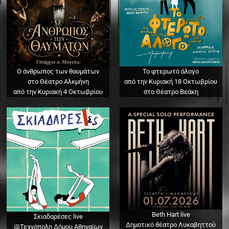
Ο άνθρωπος των θαυμάτων
Το φτερωτό άλογο
στο Θέατρο Αλκμήνη
από την Κυριακή 18 Οκτωβρίου
από την Κυριακή 4 Οκτωβρίου
στο Θέατρο Βεάκη
Beth Hart live
Σκιαδαρέσες live
Δημοτικό θέατρο Λυκαβηττού
@Τεχνόπολη Δήμου Αθηναίων