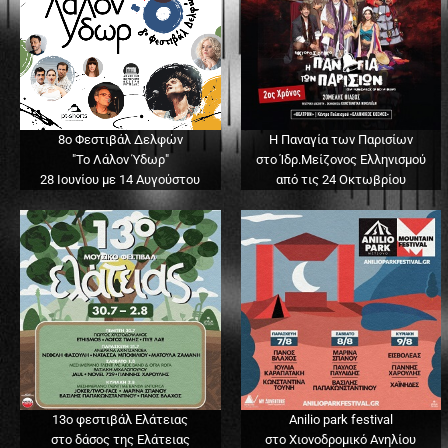
8ο Φεστιβάλ Δελφών
Η Παναγία των Παρισίων
"Το Λάλον Ύδωρ"
στο Ίδρ.Μείζονος Ελληνισμού
28 Ιουνίου με 14 Αυγούστου
από τις 24 Οκτωβρίου
13o φεστιβάλ Ελάτειας
Anilio park festival
στο δάσος της Ελάτειας
στο Χιονοδρομικό Ανηλίου