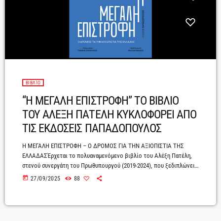
ΒΙΒΛΊΟ
“Η ΜΕΓΑΛΗ ΕΠΙΣΤΡΟΦΗ” ΤΟ ΒΙΒΛΙΟ
ΤΟΥ ΑΛΕΞΗ ΠΑΤΕΛΗ ΚΥΚΛΟΦΟΡΕΙ ΑΠΟ
ΤΙΣ ΕΚΔΟΣΕΙΣ ΠΑΠΑΔΟΠΟΥΛΟΣ
Η ΜΕΓΑΛΗ ΕΠΙΣΤΡΟΦΗ – Ο ΔΡΟΜΟΣ ΓΙΑ ΤΗΝ ΑΞΙΟΠΙΣΤΙΑ ΤΗΣ
ΕΛΛΑΔΑΣΈρχεται το πολυαναμενόμενο βιβλίο του Αλέξη Πατέλη,
στενού συνεργάτη του Πρωθυπουργού (2019-2024), που ξεδιπλώνει
το συναρπαστικό παρασκήνιο της «μεγάλης επιστροφής» της
today
27/09/2025
88
Ελλάδας.Από τα capital controls και τη διεθνή αμφισβήτηση μέχρι την
ανάκτηση της επενδυτικής βαθμίδας, ο Αλέξης Πατέλης αφηγείται εκ
των έσω το παρασκήνιο και τις αποφάσεις που οδήγησαν στη
«μεγάλη επιστροφή» της Ελλάδας στη διεθνή αξιοπιστία.Το Η