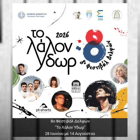
8ο Φεστιβάλ Δελφών
"Το Λάλον Ύδωρ"
28 Ιουνίου με 14 Αυγούστου