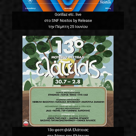
Gorillaz etc. live
στο SNF Nostos by Release
την Πέμπτη 25 Ιουνίου
13o φεστιβάλ Ελάτειας
στο δάσος της Ελάτειας