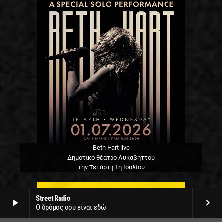
Beth Hart live
Δημοτικό θέατρο Λυκαβηττού
την Τετάρτη 1η Ιουλίου
Street Radio
play_arrow
keyboard_arrow_right
Ο δρόμος σου είναι εδώ