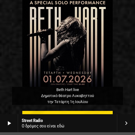
Beth Hart live
Δημοτικό θέατρο Λυκαβηττού
την Τετάρτη 1η Ιουλίου
Street Radio
play_arrow
keyboard_arrow_right
Ο δρόμος σου είναι εδώ