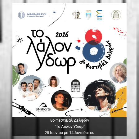
8ο Φεστιβάλ Δελφών
"Το Λάλον Ύδωρ"
28 Ιουνίου με 14 Αυγούστου