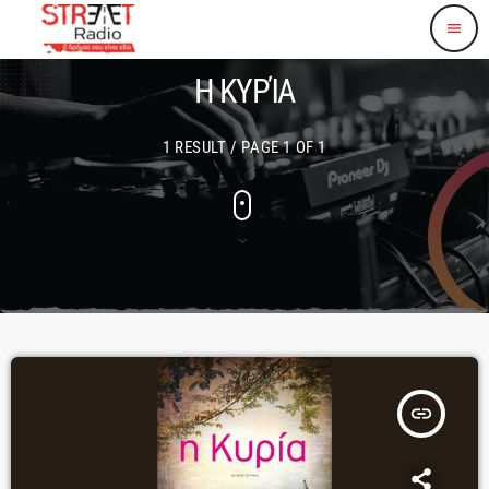
menu
Η ΚΥΡΊΑ
1 RESULT / PAGE 1 OF 1
insert_link