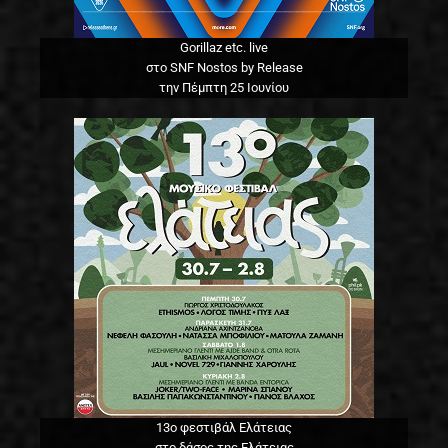
Gorillaz etc. live
στο SNF Nostos by Release
την Πέμπτη 25 Ιουνίου
13o φεστιβάλ Ελάτειας
στο δάσος της Ελάτειας