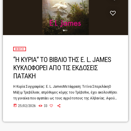
ΒΙΒΛΊΟ
“Η ΚΥΡΙΑ” ΤΟ ΒΙΒΛΙΟ ΤΗΣ E. L. JAMES
ΚΥΚΛΟΦΟΡΕΙ ΑΠΟ ΤΙΣ ΕΚΔΟΣΕΙΣ
ΠΑΤΑΚΗ
Η Κυρία Συγγραφέας: E. L. JamesΜετάφραση: Τιτίνα ΣπερελάκηΟ
Μάξιμ Τρεβέλυαν, απρόθυμος κόμης του Τρέβεθικ, έχει ακολουθήσει
τη γυναίκα που αγαπάει ως τους αγριότοπους της Αλβανίας. Αφού
πάλεψε γι’ αυτήν και την κέρδισε, πρέπει τώρα να την παντρευτεί,
today
25/02/2026
33
με την κάννη μιας καραμπίνας να τον σημαδεύει. Μπορεί όμως ποτέ
ένας αναμορφωμένος ακόλαστος σαν τον Μάξιμ να γίνει καλός
σύζυγος, ή μήπως αυτή η πρόσφατα κατακτηθείσα ευτυχισμένη ζωή
θα καταρρεύσει εξαιτίας της […]