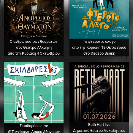
Ο άνθρωπος των θαυμάτων
Το φτερωτό άλογο
στο Θέατρο Αλκμήνη
από την Κυριακή 18 Οκτωβρίου
από την Κυριακή 4 Οκτωβρίου
στο Θέατρο Βεάκη
Beth Hart live
Σκιαδαρέσες live
Δημοτικό θέατρο Λυκαβηττού
@Τεχνόπολη Δήμου Αθηναίων