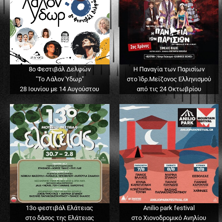
8ο Φεστιβάλ Δελφών
Η Παναγία των Παρισίων
"Το Λάλον Ύδωρ"
στο Ίδρ.Μείζονος Ελληνισμού
28 Ιουνίου με 14 Αυγούστου
από τις 24 Οκτωβρίου
13o φεστιβάλ Ελάτειας
Anilio park festival
στο δάσος της Ελάτειας
στο Χιονοδρομικό Ανηλίου