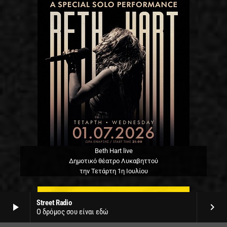
Beth Hart live
Δημοτικό θέατρο Λυκαβηττού
την Τετάρτη 1η Ιουλίου
Street Radio
play_arrow
keyboard_arrow_right
Ο δρόμος σου είναι εδώ