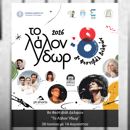
8ο Φεστιβάλ Δελφών
"Το Λάλον Ύδωρ"
28 Ιουνίου με 14 Αυγούστου