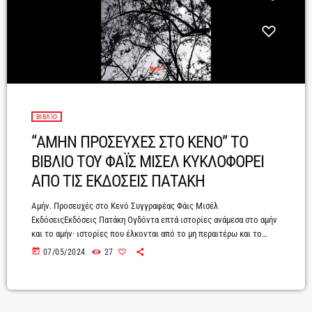
ΒΙΒΛΊΟ
“ΑΜΗΝ ΠΡΟΣΕΥΧΕΣ ΣΤΟ ΚΕΝΟ” ΤΟ
ΒΙΒΛΙΟ ΤΟΥ ΦΑΪΣ ΜΙΣΕΛ ΚΥΚΛΟΦΟΡΕΙ
ΑΠΟ ΤΙΣ ΕΚΔΟΣΕΙΣ ΠΑΤΑΚΗ
Αμήν. Προσευχές στο Κενό Συγγραφέας Φάις Μισέλ
ΕκδόσειςΕκδόσεις Πατάκη Ογδόντα επτά ιστορίες ανάµεσα στο αµήν
και το αµήν· ιστορίες που έλκονται από το µη περαιτέρω και το
γένοιτο/έτσι ας γίνει (αµέν – εβραϊστί: אמן)· κείµενα που
today
07/05/2024
27
ταλαντεύονται ανάµεσα σε ηµερολόγιο, αφορισµό και όνειρο. Η
απόγνωση ως παραδοχή, η απουσία ως στήριγµα, το πένθος ως
φάρσα, ο θάνατος ως περιέργεια ζωής κόβουν και ράβουν αυτό το
βιβλίο. Ένα γαϊτανάκι από προσευχές […]