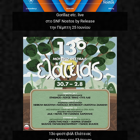
Gorillaz etc. live
στο SNF Nostos by Release
την Πέμπτη 25 Ιουνίου
13o φεστιβάλ Ελάτειας
στο δάσος της Ελάτειας