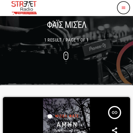
menu
ΦΆΪΣ ΜΙΣΈΛ
1 RESULT / PAGE 1 OF 1
insert_link