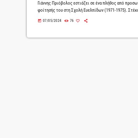
Γιάννης Πριόβολος εστιάζει σε ένα πλήθος από προσω
φοίτησής του στη Σχολή Ευελπίδων (1971-1975). Στέκε
καθημερινότητα και αναδεικνύει γεγονότα που με τον κ
07/05/2024
76
today
αναμφισβήτητα, άγγιξαν την Ιστορία. Στη Σχολή Ευελπ