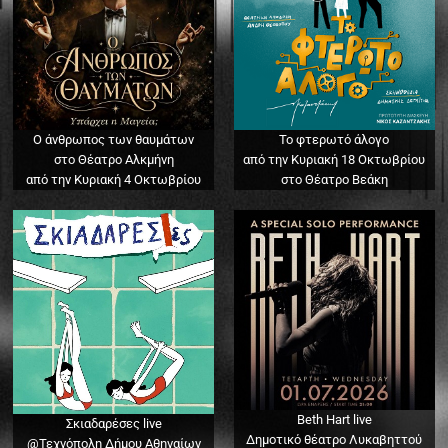
Ο άνθρωπος των θαυμάτων
Το φτερωτό άλογο
στο Θέατρο Αλκμήνη
από την Κυριακή 18 Οκτωβρίου
από την Κυριακή 4 Οκτωβρίου
στο Θέατρο Βεάκη
Beth Hart live
Σκιαδαρέσες live
Δημοτικό θέατρο Λυκαβηττού
@Τεχνόπολη Δήμου Αθηναίων