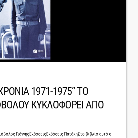
ΧΡΟΝΙΑ 1971-1975” ΤΟ
ΙΟΒΟΛΟΥ ΚΥΚΛΟΦΟΡΕΙ ΑΠΟ
ριόβολος ΓιάννηςΕκδόσειςΕκδόσεις ΠατάκηΣτο βιβλίο αυτό ο