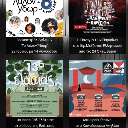
8ο Φεστιβάλ Δελφών
Η Παναγία των Παρισίων
"Το Λάλον Ύδωρ"
στο Ίδρ.Μείζονος Ελληνισμού
28 Ιουνίου με 14 Αυγούστου
από τις 24 Οκτωβρίου
13o φεστιβάλ Ελάτειας
Anilio park festival
στο δάσος της Ελάτειας
στο Χιονοδρομικό Ανηλίου