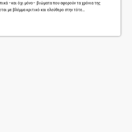
πικά –και όχι μόνο– βιώματα που αφορούν τα χρόνια της
ται με βλέμμα κριτικό και ελεύθερο στην τότε
αιρό οδηγήθηκαν με επιδεξιότητα στην αφάνεια, αν και,
ίδων εκείνες οι χρονιές βρίθουν «παράξενων» γεγονότων […]