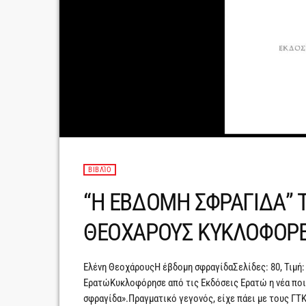
ΒΙΒΛΊΟ
“Η ΕΒΔΟΜΗ ΣΦΡΑΓΙΔΑ” Τ
ΘΕΟΧΑΡΟΥΣ ΚΥΚΛΟΦΟΡΕΙ
Ελένη ΘεοχάρουςΗ έβδομη σφραγίδαΣελίδες: 80, Τιμή:
ΕρατώΚυκλοφόρησε από τις Εκδόσεις Ερατώ η νέα ποι
σφραγίδα».Πραγματικό γεγονός, είχε πάει με τους ΓΤ