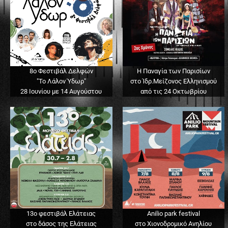
8ο Φεστιβάλ Δελφών
Η Παναγία των Παρισίων
"Το Λάλον Ύδωρ"
στο Ίδρ.Μείζονος Ελληνισμού
28 Ιουνίου με 14 Αυγούστου
από τις 24 Οκτωβρίου
13o φεστιβάλ Ελάτειας
Anilio park festival
στο δάσος της Ελάτειας
στο Χιονοδρομικό Ανηλίου