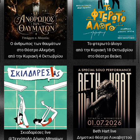
Ο άνθρωπος των θαυμάτων
Το φτερωτό άλογο
στο Θέατρο Αλκμήνη
από την Κυριακή 18 Οκτωβρίου
από την Κυριακή 4 Οκτωβρίου
στο Θέατρο Βεάκη
Beth Hart live
Σκιαδαρέσες live
Δημοτικό θέατρο Λυκαβηττού
@Τεχνόπολη Δήμου Αθηναίων