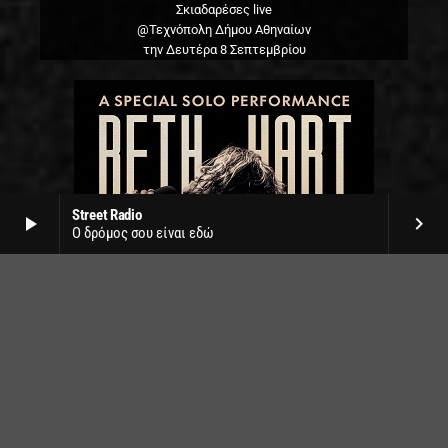
Σκιαδαρέσες live
@Τεχνόπολη Δήμου Αθηναίων
την Δευτέρα 8 Σεπτεμβρίου
Street Radio
play_arrow
keyboard_arrow_right
Ο δρόμος σου είναι εδώ
Beth Hart live
Δημοτικό θέατρο Λυκαβηττού
την Τετάρτη 1η Ιουλίου