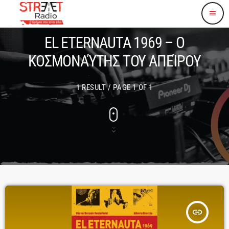
menu
EL ETERNAUTA 1969 – Ο
ΚΟΣΜΟΝΑΎΤΗΣ ΤΟΥ ΑΠΕΊΡΟΥ
1 RESULT / PAGE 1 OF 1
insert_link