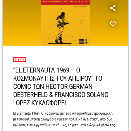
ΒΙΒΛΊΟ
“EL ETERNAUTA 1969 – Ο
ΚΟΣΜΟΝΑΥΤΗΣ ΤΟΥ ΑΠΕΙΡΟΥ” ΤΟ
COMIC ΤΩΝ HECTOR GERMAN
OESTERHELD & FRANCISCO SOLANO
LOPEZ ΚΥΚΛΟΦΟΡΕΙ
El Eternauta 1969 - Ο Κοσμοναύτης του ΑπείρουΜια ατμοσφαιρική,
μεταποκαλυπτική αλληγορία για την πολιτική αντίσταση, από δυο
θρύλους των Αργεντίνικων κόμικς, έρχεται στα ελληνικά μέσω της
σύμπραξης Jemma Press x DocMZ PublishingΈνα εμβληματικό έργο