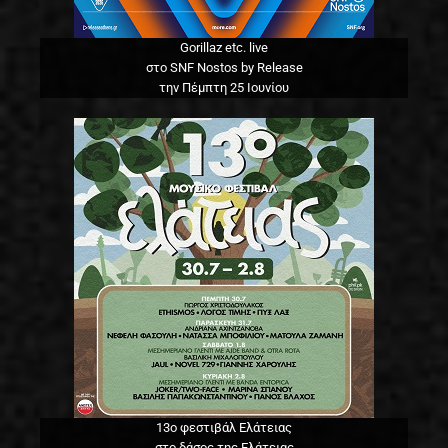
Gorillaz etc. live
στο SNF Nostos by Release
την Πέμπτη 25 Ιουνίου
13o φεστιβάλ Ελάτειας
στο δάσος της Ελάτειας