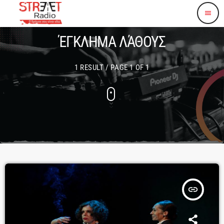
menu
ΈΓΚΛΗΜΑ ΛΆΘΟΥΣ
1 RESULT / PAGE 1 OF 1
insert_link