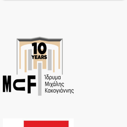
αρρώστια μιας εποχής μήτε μιας φυλής ή
παραφροσύνη. Και κάτι ακόμα «ΣΥΓΧΩΡΕΣΕ
ΜΑΣ»Ταυτότητα Παράστασης Σκηνοθεσία:
[…]