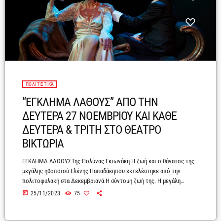
ΠΟΛΙΤΙΣΤΙΚΆ
“ΕΓΚΛΗΜΑ ΛΑΘΟΥΣ” ΑΠΟ ΤΗΝ
ΔΕΥΤΕΡΑ 27 ΝΟΕΜΒΡΙΟΥ ΚΑΙ ΚΑΘΕ
ΔΕΥΤΕΡΑ & ΤΡΙΤΗ ΣΤΟ ΘΕΑΤΡΟ
ΒΙΚΤΩΡΙΑ
ΕΓΚΛΗΜΑ ΛΑΘΟΥΣΤης Πολύνας Γκιωνάκη Η ζωή και ο θάνατος της
μεγάλης ηθοποιού Ελένης Παπαδάκηπου εκτελέστηκε από την
πολιτοφυλακή στα Δεκεμβριανά.Η σύντομη ζωή της. Η μεγάλη
καριέρα της. Το μίσος των συναδέλφων. Και το έγκλημα.Τα
today
25/11/2023
75
συγκινητικά λόγια του μεγάλου Αλέξη Σολομού για την Ελένη
Παπαδάκη. «Κοιμήσου ειρηνικά
αγαπημένη». Ίσαμε εκεί πάνω δεν φτάνουν μήτε η