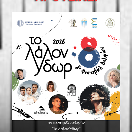
8ο Φεστιβάλ Δελφών
"Το Λάλον Ύδωρ"