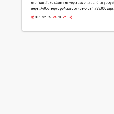
στο ΓκάζιΤι θα κάνατε αν γυρίζατε σπίτι από το γραφε
πάρει λάθος χαρτοφύλακα στο τρένο με 1.735.000 λίρε
αποφασίζει να πετάξει για την ηλιόλουστη Ισπανία με 
08/07/2025
50
today
Betty .Tο αποτέλεσμα είναι η γυναίκα […]