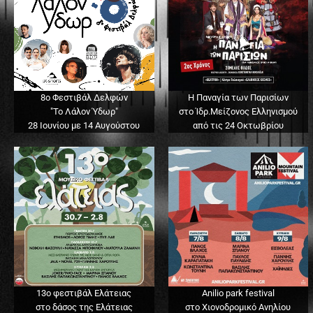
8ο Φεστιβάλ Δελφών
Η Παναγία των Παρισίων
"Το Λάλον Ύδωρ"
στο Ίδρ.Μείζονος Ελληνισμού
28 Ιουνίου με 14 Αυγούστου
από τις 24 Οκτωβρίου
13o φεστιβάλ Ελάτειας
Anilio park festival
στο δάσος της Ελάτειας
στο Χιονοδρομικό Ανηλίου