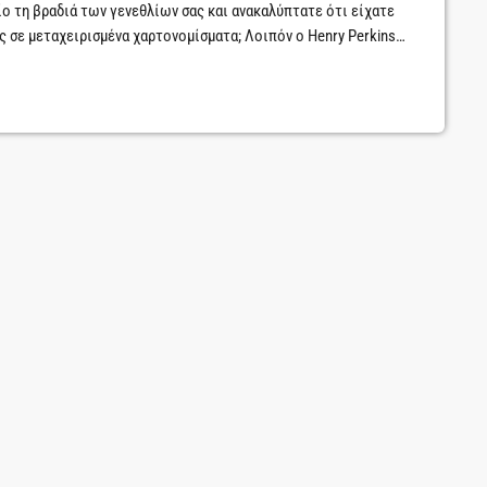
ίο τη βραδιά των γενεθλίων σας και ανακαλύπτατε ότι είχατε
ς σε μεταχειρισμένα χαρτονομίσματα; Λοιπόν ο Henry Perkins
τη σύζυγό του Jean και τους καλύτερους φίλους του, Vic &