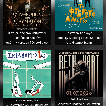
Ο άνθρωπος των θαυμάτων
Το φτερωτό άλογο
στο Θέατρο Αλκμήνη
από την Κυριακή 18 Οκτωβρίου
από την Κυριακή 4 Οκτωβρίου
στο Θέατρο Βεάκη
Beth Hart live
Σκιαδαρέσες live
Δημοτικό θέατρο Λυκαβηττού
@Τεχνόπολη Δήμου Αθηναίων