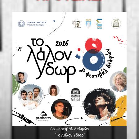
8ο Φεστιβάλ Δελφών
"Το Λάλον Ύδωρ"