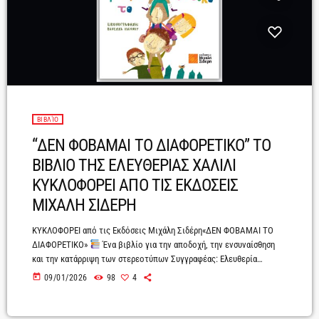
ΒΙΒΛΊΟ
“ΔΕΝ ΦΟΒΑΜΑΙ ΤΟ ΔΙΑΦΟΡΕΤΙΚΟ” ΤΟ
ΒΙΒΛΙΟ ΤΗΣ ΕΛΕΥΘΕΡΙΑΣ ΧΑΛΙΛΙ
ΚΥΚΛΟΦΟΡΕΙ ΑΠΟ ΤΙΣ ΕΚΔΟΣΕΙΣ
ΜΙΧΑΛΗ ΣΙΔΕΡΗ
ΚΥΚΛΟΦΟΡΕΙ από τις Εκδόσεις Μιχάλη Σιδέρη«ΔΕΝ ΦΟΒΑΜΑΙ ΤΟ
ΔΙΑΦΟΡΕΤΙΚΟ»
Ένα βιβλίο για την αποδοχή, την ενσυναίσθηση
και την κατάρριψη των στερεοτύπων Συγγραφέας: Ελευθερία
ΧαλίλιΤο βιβλίο «Δεν φοβάμαι το διαφορετικό» της Ελευθερίας
today
09/01/2026
98
4
Χαλίλι, από τις Εκδόσεις Μιχάλη Σιδέρη, έρχεται δυναμικά στο
προσκήνιο, αναδεικνύοντας ένα μήνυμα διαχρονικό και πιο επίκαιρο
από ποτέ: ότι η αξία του ανθρώπου δεν βρίσκεται στην εμφάνισή