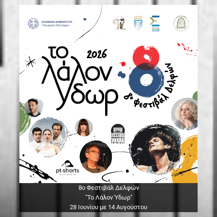
8ο Φεστιβάλ Δελφών
"Το Λάλον Ύδωρ"
28 Ιουνίου με 14 Αυγούστου