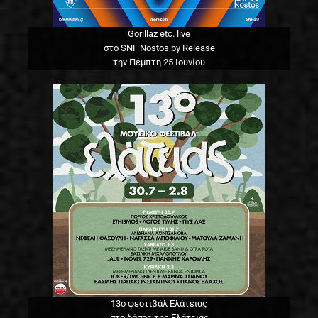
Gorillaz etc. live
στο SNF Nostos by Release
την Πέμπτη 25 Ιουνίου
13o φεστιβάλ Ελάτειας
στο δάσος της Ελάτειας