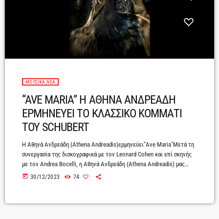
ΜΟΥΣΙΚΆ ΝΈΑ
“AVE MARIA” Η ΑΘΗΝΑ ΑΝΔΡΕΑΔΗ
ΕΡΜΗΝΕΥΕΙ ΤΟ ΚΛΑΣΣΙΚΟ ΚΟΜΜΑΤΙ
ΤΟΥ SCHUBERT
Η Aθηνά Ανδρεάδη (Athena Andreadis)ερμηνεύει"Ave Maria"Μετά τη
συνεργασία της δισκογραφικά με τον Leonard Cohen και επί σκηνής
με τον Andrea Bocelli, η Αθηνά Ανδρεάδη (Athena Andreadis) μας
εκπλήσσει ξανά, με την ερμηνεία της στο κλασικό τραγούδι του
today
30/12/2023
74
Σούμπερτ, Ave Maria. Ένα κλασικό εορταστικό κομμάτι,
συνυφασμένο με τα Χριστούγεννα, ένας ύμνος που ξεπερνά τη
θρησκεία και την καταγωγή, ενώνοντας το πανανθρώπινο αίτημα για
ειρήνη και αγάπη.Η επέτειος των εκατό χρόνων από τη γέννηση της