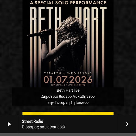
Beth Hart live
Δημοτικό θέατρο Λυκαβηττού
την Τετάρτη 1η Ιουλίου
Street Radio
play_arrow
keyboard_arrow_right
Ο δρόμος σου είναι εδώ