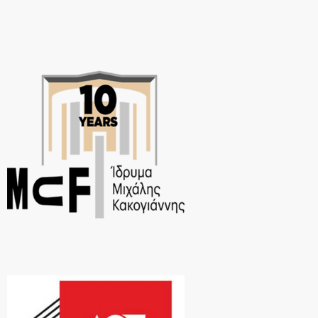
ανεπανάληπτης […]