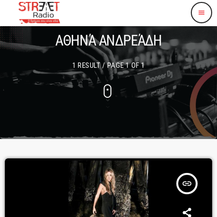
menu
ΑΘΗΝΆ ΑΝΔΡΕΆΔΗ
1 RESULT / PAGE 1 OF 1
insert_link