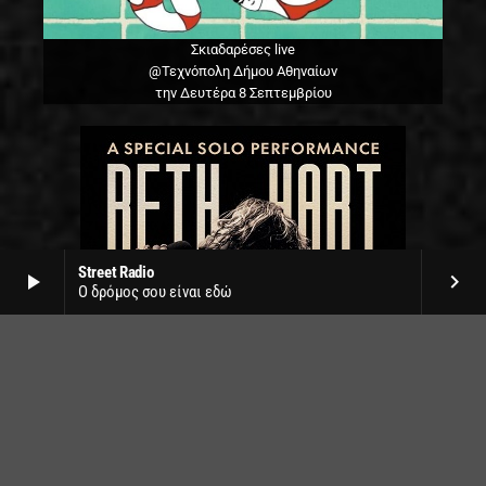
Σκιαδαρέσες live
@Τεχνόπολη Δήμου Αθηναίων
την Δευτέρα 8 Σεπτεμβρίου
Street Radio
play_arrow
keyboard_arrow_right
Ο δρόμος σου είναι εδώ
Beth Hart live
Δημοτικό θέατρο Λυκαβηττού