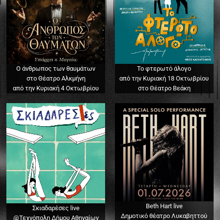
Ο άνθρωπος των θαυμάτων
Το φτερωτό άλογο
στο Θέατρο Αλκμήνη
από την Κυριακή 18 Οκτωβρίου
από την Κυριακή 4 Οκτωβρίου
στο Θέατρο Βεάκη
Beth Hart live
Σκιαδαρέσες live
Δημοτικό θέατρο Λυκαβηττού
@Τεχνόπολη Δήμου Αθηναίων