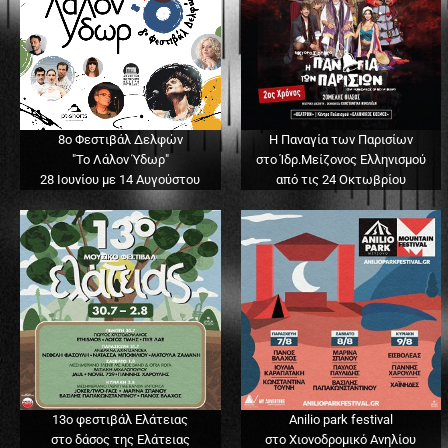
8ο Φεστιβάλ Δελφών
Η Παναγία των Παρισίων
"Το Λάλον Ύδωρ"
στο Ίδρ.Μείζονος Ελληνισμού
28 Ιουνίου με 14 Αυγούστου
από τις 24 Οκτωβρίου
13o φεστιβάλ Ελάτειας
Anilio park festival
στο δάσος της Ελάτειας
στο Χιονοδρομικό Ανηλίου