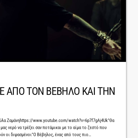
LE ΑΠΟ ΤΟΝ ΒΕΒΗΛΟ ΚΑΙ ΤΗΝ
ούλα Ζαμάνηhttps://www.youtube.com/watch?v=6p7f7gAj4Uk"Θα
 μας νερό να τρέξει σαν ποτάμικαι με το αίμα το ζεστό που
ούν οι διψασμένοι"Ο Βέβηλος, ένας από τους πιο