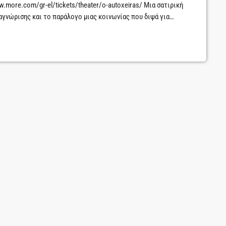
.more.com/gr-el/tickets/theater/o-autoxeiras/ Μια σατιρική
ναγνώρισης και το παράλογο μιας κοινωνίας που διψά για
ι.Ο Σεμιόν Σεμιόνοβιτς, ένας άνθρωπος που αισθάνεται
συνθλίβει, έρχεται αντιμέτωπος με το αιώνιο υπαρξιακό