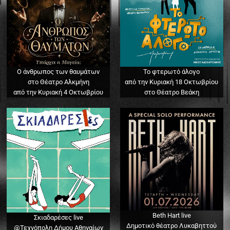
Ο άνθρωπος των θαυμάτων
Το φτερωτό άλογο
στο Θέατρο Αλκμήνη
από την Κυριακή 18 Οκτωβρίου
από την Κυριακή 4 Οκτωβρίου
στο Θέατρο Βεάκη
Beth Hart live
Σκιαδαρέσες live
Δημοτικό θέατρο Λυκαβηττού
@Τεχνόπολη Δήμου Αθηναίων