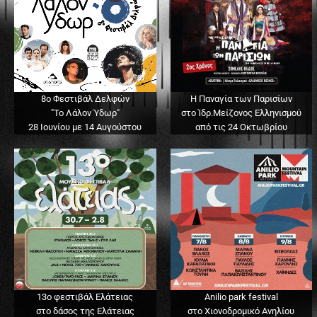
8ο Φεστιβάλ Δελφών
Η Παναγία των Παρισίων
"Το Λάλον Ύδωρ"
στο Ίδρ.Μείζονος Ελληνισμού
28 Ιουνίου με 14 Αυγούστου
από τις 24 Οκτωβρίου
13o φεστιβάλ Ελάτειας
Anilio park festival
στο δάσος της Ελάτειας
στο Χιονοδρομικό Ανηλίου