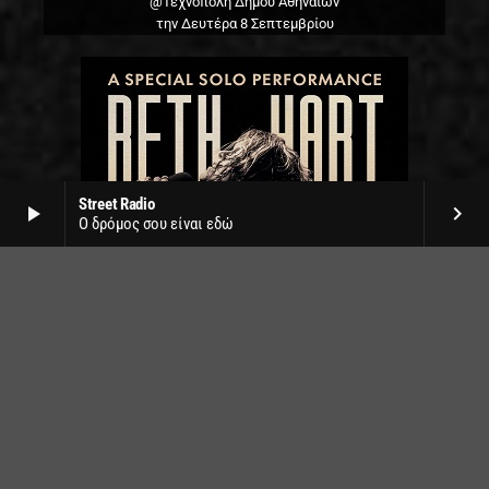
@Τεχνόπολη Δήμου Αθηναίων
την Δευτέρα 8 Σεπτεμβρίου
Street Radio
play_arrow
keyboard_arrow_right
Ο δρόμος σου είναι εδώ
Beth Hart live
Δημοτικό θέατρο Λυκαβηττού
την Τετάρτη 1η Ιουλίου