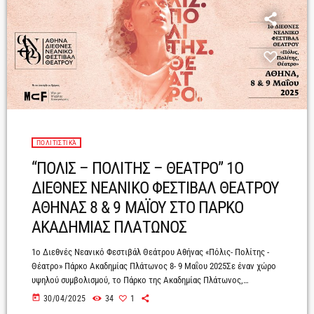
ΠΟΛΙΤΙΣΤΙΚΆ
“ΠΟΛΙΣ – ΠΟΛΙΤΗΣ – ΘΕΑΤΡΟ” 1O
ΔΙΕΘΝΕΣ ΝΕΑΝΙΚΟ ΦΕΣΤΙΒΑΛ ΘΕΑΤΡΟΥ
ΑΘΗΝΑΣ 8 & 9 ΜΑΪΟΥ ΣΤΟ ΠΑΡΚΟ
ΑΚΑΔΗΜΙΑΣ ΠΛΑΤΩΝΟΣ
1ο Διεθνές Νεανικό Φεστιβάλ Θεάτρου Αθήνας «Πόλις- Πολίτης -
Θέατρο» Πάρκο Ακαδημίας Πλάτωνος 8- 9 Μαΐου 2025Σε έναν χώρο
υψηλού συμβολισμού, το Πάρκο της Ακαδημίας Πλάτωνος,
πραγματοποιείται για πρώτη φορά το Διεθνές Νεανικό Φεστιβάλ
today
30/04/2025
34
1
Θεάτρου Αθήνας«Πόλις-Πολίτης-Θέατρο» στις 8 και 9 Μαΐου. Με