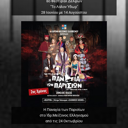
8ο Φεστιβάλ Δελφών
"Το Λάλον Ύδωρ"
28 Ιουνίου με 14 Αυγούστου
Η Παναγία των Παρισίων
στο Ίδρ.Μείζονος Ελληνισμού
από τις 24 Οκτωβρίου