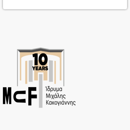
αφορμή το Φεστιβάλ που διοργανώνεται από την Αναπτυξιακή
Αθήνας Α.Ε, στο πλαίσιο του Φεστιβάλ του Δήμου Αθηναίων, με την
υποστήριξη του Ιδρύματος Μιχάλης Κακογιάννης, ολόκληρη η πόλη
της Αθήνας […]