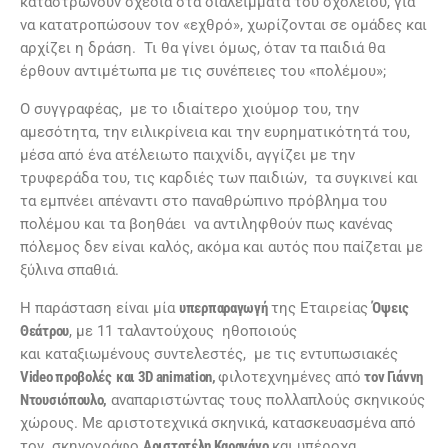
καταστρώνουν σχέδια στα διαλείμματα του σχολείου, για
να κατατροπώσουν τον «εχθρό», χωρίζονται σε ομάδες και
αρχίζει η δράση. Τι θα γίνει όμως, όταν τα παιδιά θα
έρθουν αντιμέτωπα με τις συνέπειες του «πολέμου»;
Ο συγγραφέας, με το ιδιαίτερο χιούμορ του, την
αμεσότητα, την ειλικρίνεια και την ευρηματικότητά του,
μέσα από ένα ατέλειωτο παιχνίδι, αγγίζει με την
τρυφεράδα του, τις καρδιές των παιδιών, τα συγκινεί και
τα εμπνέει απέναντι στο παναθρώπινο πρόβλημα του
πολέμου και τα βοηθάει να αντιληφθούν πως κανένας
πόλεμος δεν είναι καλός, ακόμα και αυτός που παίζεται με
ξύλινα σπαθιά.
Η παράσταση είναι μία
υπερπαραγωγή
της Εταιρείας
Όψεις
Θεάτρου
, με 11 ταλαντούχους ηθοποιούς
και καταξιωμένους συντελεστές, με τις εντυπωσιακές
Video
προβολές
και 3D
animation
,
φιλοτεχνημένες από
τον Γιάννη
Ντουσιόπουλο,
αναπαριστώντας τους πολλαπλούς σκηνικούς
χώρους. Με αριστοτεχνικά σκηνικά, κατασκευασμένα από
τον σκηνογράφο
Αριστοτέλη Καρανάνο
και υπέροχα