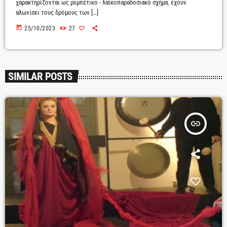
χαρακτηρίζονται ως ρεμπέτικο - λαϊκοπαραδοσιακό σχήμα, έχουν
αλωνίσει τους δρόμους των […]
today
25/10/2023
27
SIMILAR POSTS
insert_link