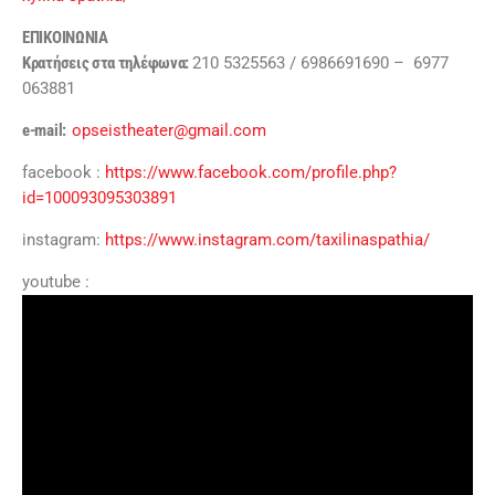
ΕΠΙΚΟΙΝΩΝΙΑ
Κρατήσεις στα τηλέφωνα
:
210 5325563 / 6986691690 – 6977
063881
e-mail:
opseistheater@gmail.com
facebook :
https://www.facebook.com/profile.php?
id=100093095303891
instagram:
https://www.instagram.com/taxilinaspathia/
youtube :