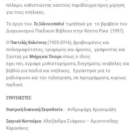
πόλεμο, καθιστώντας εαυτούς παράδειγμα προς μίμηση
για τους ενήλικες.
Το έργο του
Τα Ξύλινα σπαθιά
τιμήθηκε με το βραβείο του
Διαγωνισμού Παιδικού Βιβλίου στην Κόστα Ρίκα (1997).
Ο
Παντελής Καλιότσος
(1925-2016), βραβευμένος και
πολυγραφότατος, τρυφερός και άμεσος, γράφοντας και
ζώντας με
M
νήμη και
Όνειρο
όπως ο ίδιος
έχει πει, έγραψε μυθιστορήματα, διηγήματα, νουβέλες και
βιβλία για παιδιά και ενήλικες. Εργάστηκε για το
ραδιόφωνο και την τηλεόραση, σε προγράμματα, κυρίως
παιδικά.
ΣΥΝΤΕΛΕΣΤΕΣ:
Θεατρική διασκευή/Σκηνοθεσία
: Ανδρομάχη Χρυσομάλη
Σκηνικά-Κοστούμια:
Αλεξάνδρα Σιάφκου – Αριστοτέλης
Καρανάνος