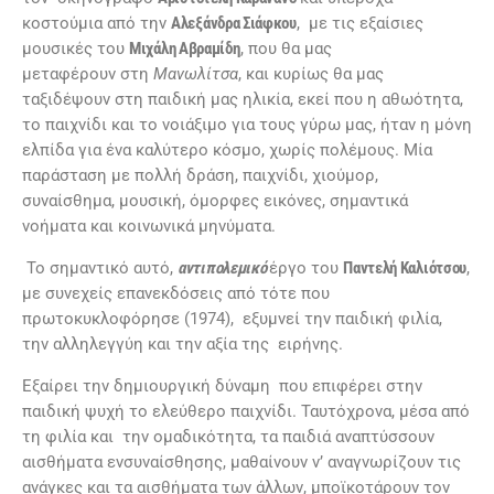
κοστούμια από την
Αλεξάνδρα Σιάφκου
, με τις εξαίσιες
μουσικές του
Μιχάλη Αβραμίδη
, που θα μας
μεταφέρουν στη
Μανωλίτσα
, και κυρίως θα μας
ταξιδέψουν στη παιδική μας ηλικία, εκεί που η αθωότητα,
το παιχνίδι και το νοιάξιμο για τους γύρω μας, ήταν η μόνη
ελπίδα για ένα καλύτερο κόσμο, χωρίς πολέμους. Μία
παράσταση με πολλή δράση, παιχνίδι, χιούμορ,
συναίσθημα, μουσική, όμορφες εικόνες, σημαντικά
νοήματα και κοινωνικά μηνύματα.
Το σημαντικό αυτό,
αντιπολεμικό
έργο του
Παντελή Καλιότσου
,
με συνεχείς επανεκδόσεις από τότε που
πρωτοκυκλοφόρησε (1974), εξυμνεί την παιδική φιλία,
την αλληλεγγύη και την αξία της ειρήνης.
Εξαίρει την δηµιουργική δύναµη που επιφέρει στην
παιδική ψυχή το ελεύθερο παιχνίδι. Ταυτόχρονα, µέσα από
τη φιλία και την ομαδικότητα, τα παιδιά αναπτύσσουν
αισθήματα ενσυναίσθησης, µαθαίνουν ν’ αναγνωρίζουν τις
ανάγκες και τα αισθήµατα των άλλων, μποϊκοτάρουν τον