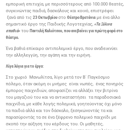
εμπορική επιτυχία, με περισσότερους από 100.000 θεατές,
συγκινώντας παιδιά, δασκάλους και κοινό, επιστρέφει
ξανά από τις
23 Οκτωβρίου
στο
Θέατρο Βρετάνια
με ένα άλλο
σημαντικό έργο της Παιδικής Λογοτεχνίας,
«Τα Ξύλινα
σπαθιά»
του
Παντελή Καλιότσου, που ανεβαίνει για πρώτη φορά στο
θέατρο.
Ένα βαθιά επίκαιρο αντιπολεμικό έργο, που αναδεικνύει
την αλληλεγγύη, την αγάπη και την ειρήνη.
Λίγα λόγια για το έργο:
Στο χωριό Μανωλίτσα, λίγο μετά τον Β΄ Παγκόσμιο
πόλεμο, όταν ακόμη οι μνήμες είναι νωπές, ένας πονηρός
έμπορος παιχνιδιών, αποφασίζει να αλλάξει την βιτρίνα
του μαγαζιού του και να αντικαταστήσει τα παραδοσιακά
παιχνίδια, με κάθε λογής πολεμικά, γοητεύοντας όχι μόνο
τα παιδιά αλλά και τον δάσκαλο, ξεσηκώνοντάς τα και
παρασύροντάς τα σε ένα ξέφρενο πολεμικό παιχνίδι με
σκοπό την αύξηση του κέρδους του. Οι μαθητές,