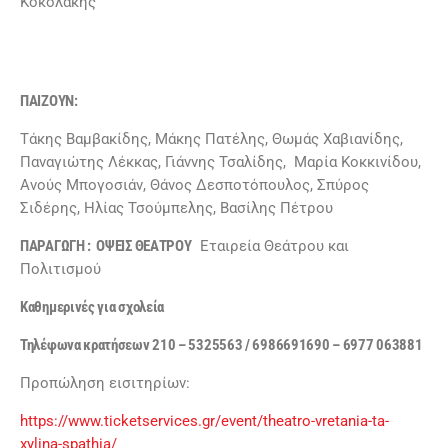
Κοκολάκης
ΠΑΙΖΟΥΝ:
Τάκης Βαμβακίδης, Μάκης Πατέλης, Θωμάς Χαβιανίδης,
Παναγιώτης Λέκκας, Γιάννης Τσαλίδης, Μαρία Κοκκινίδου,
Ανούς Μπογοσιάν, Θάνος Δεσποτόπουλος, Σπύρος
Σιδέρης, Ηλίας Τσούμπελης, Βασίλης Πέτρου
ΠΑΡΑΓΩΓΗ : ΟΨΕΙΣ ΘΕΑΤΡΟΥ
Εταιρεία Θεάτρου και
Πολιτισμού
Καθημερινές για σχολεία
Τηλέφωνα κρατήσεων 210 – 5325563 / 6986691690 – 6977 063881
Προπώληση εισιτηρίων:
https://www.ticketservices.gr/event/theatro-vretania-ta-
xylina-spathia/