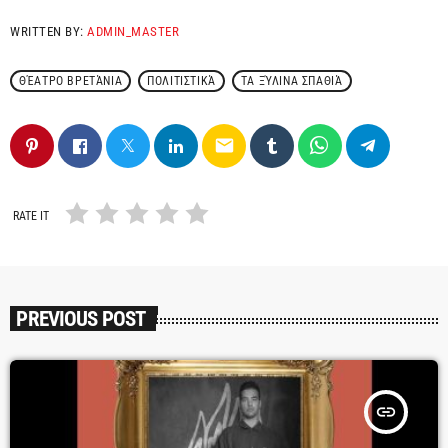
WRITTEN BY:
ADMIN_MASTER
ΘΈΑΤΡΟ ΒΡΕΤΆΝΙΑ
ΠΟΛΙΤΙΣΤΙΚΆ
ΤΑ ΞΎΛΙΝΑ ΣΠΑΘΙΆ
email
RATE IT
PREVIOUS POST
insert_link