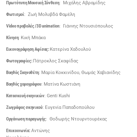
Πρωτότυπη Μουσική Σύνθεση
: Μιχάλης Αβραμίδης
Φωτισμοί
: Ζωή Μολυβδά Φαμέλη
Video προβολές /3D
animation
: Γιάννης Ντουσιόπουλος
Κίνηση
: Κική Μπάκα
Εικονογράφηση Αφίσας:
Κατερίνα Χαδουλού
Φωτογραφίες:
Πάτροκλος Σκαφίδας
Βοηθός Σκηνοθέτη
: Μαρία Κοκκινίδου, Θωμάς Χαβιανίδης
Βοηθός χορογράφου
: Ματίνα Κωστιάνη
Κατασκευή σκηνικών
: Genti Kushi
Ζωγράφος σκηνικού
: Ευγενία Παπαδοπούλου
Οργάνωση παραγωγής
: Θοδωρής Ντουρντουρέκας
Επικοινωνία:
Αντώνης