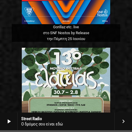
Gorillaz etc. live
στο SNF Nostos by Release
την Πέμπτη 25 Ιουνίου
Street Radio
play_arrow
keyboard_arrow_right
Ο δρόμος σου είναι εδώ