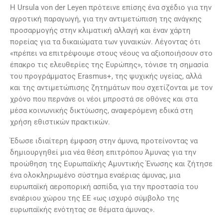
Η Ursula von der Leyen πρότεινε επίσης ένα σχέδιο για την
αγροτική παραγωγή, για την αντιμετώπιση της ανάγκης
προσαρμογής στην κλιματική αλλαγή και έναν χάρτη
πορείας για τα δικαιώματα των γυναικών. Λέγοντας ότι
«πρέπει να επιτρέψουμε στους νέους να αξιοποιήσουν στο
έπακρο τις ελευθερίες της Ευρώπης», τόνισε τη σημασία
του προγράμματος Erasmus+, της ψυχικής υγείας, αλλά
και της αντιμετώπισης ζητημάτων που σχετίζονται με τον
χρόνο που περνάνε οι νέοι μπροστά σε οθόνες και στα
μέσα κοινωνικής δικτύωσης, αναφερόμενη εδικά στη
χρήση εθιστικών πρακτικών.
Έδωσε ιδιαίτερη έμφαση στην άμυνα, προτείνοντας να
δημιουργηθεί μια νέα θέση επιτρόπου Άμυνας για την
προώθηση της Ευρωπαϊκής Αμυντικής Ένωσης και ζήτησε
ένα ολοκληρωμένο σύστημα εναέριας άμυνας, μια
ευρωπαϊκή αεροπορική ασπίδα, για την προστασία του
εναέριου χώρου της ΕΕ «ως ισχυρό σύμβολο της
ευρωπαϊκής ενότητας σε θέματα άμυνας».