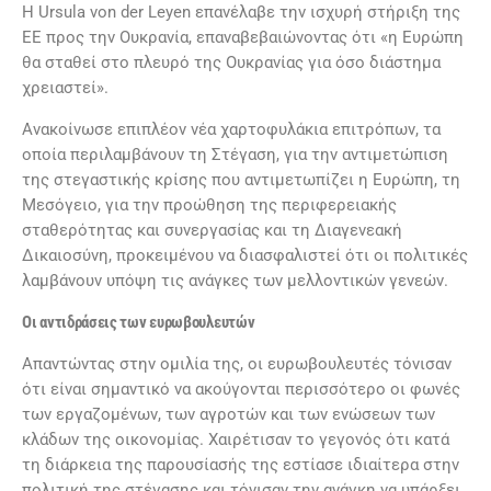
Η Ursula von der Leyen επανέλαβε την ισχυρή στήριξη της
ΕΕ προς την Ουκρανία, επαναβεβαιώνοντας ότι «η Ευρώπη
θα σταθεί στο πλευρό της Ουκρανίας για όσο διάστημα
χρειαστεί».
Ανακοίνωσε επιπλέον νέα χαρτοφυλάκια επιτρόπων, τα
οποία περιλαμβάνουν τη Στέγαση, για την αντιμετώπιση
της στεγαστικής κρίσης που αντιμετωπίζει η Ευρώπη, τη
Μεσόγειο, για την προώθηση της περιφερειακής
σταθερότητας και συνεργασίας και τη Διαγενεακή
Δικαιοσύνη, προκειμένου να διασφαλιστεί ότι οι πολιτικές
λαμβάνουν υπόψη τις ανάγκες των μελλοντικών γενεών.
Οι αντιδράσεις των ευρωβουλευτών
Απαντώντας στην ομιλία της, οι ευρωβουλευτές τόνισαν
ότι είναι σημαντικό να ακούγονται περισσότερο οι φωνές
των εργαζομένων, των αγροτών και των ενώσεων των
κλάδων της οικονομίας. Χαιρέτισαν το γεγονός ότι κατά
τη διάρκεια της παρουσίασής της εστίασε ιδιαίτερα στην
πολιτική της στέγασης και τόνισαν την ανάγκη να υπάρξει