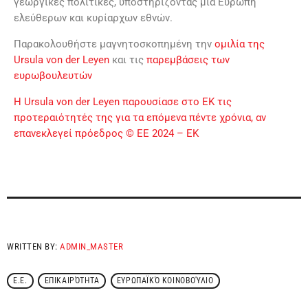
γεωργικές πολιτικές, υποστηρίζοντας μια Ευρώπη
ελεύθερων και κυρίαρχων εθνών.
Παρακολουθήστε μαγνητοσκοπημένη την
ομιλία της
Ursula von der Leyen
και τις
παρεμβάσεις των
ευρωβουλευτών
Η Ursula von der Leyen παρουσίασε στο ΕΚ τις
προτεραιότητές της για τα επόμενα πέντε χρόνια, αν
επανεκλεγεί πρόεδρος © ΕΕ 2024 – ΕΚ
WRITTEN BY:
ADMIN_MASTER
Ε.Ε.
ΕΠΙΚΑΙΡΌΤΗΤΑ
ΕΥΡΩΠΑΪΚΌ ΚΟΙΝΟΒΟΎΛΙΟ