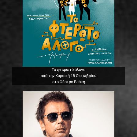
Το φτερωτό άλογο
από την Κυριακή 18 Οκτωβρίου
στο Θέατρο Βεάκη