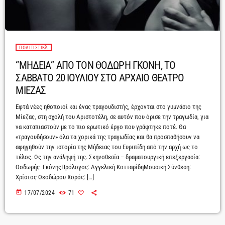
ΠΟΛΙΤΙΣΤΙΚΆ
“ΜΗΔΕΙΑ” ΑΠΟ ΤΟΝ ΘΟΔΩΡΗ ΓΚΟΝΗ, ΤΟ
ΣΑΒΒΑΤΟ 20 ΙΟΥΛΙΟΥ ΣΤΟ ΑΡΧΑΙΟ ΘΕΑΤΡΟ
ΜΙΕΖΑΣ
Εφτά νέες ηθοποιοί και ένας τραγουδιστής, έρχονται στο γυμνάσιο της
Μίεζας, στη σχολή του Αριστοτέλη, σε αυτόν που όρισε την τραγωδία, για
να καταπιαστούν με το πιο ερωτικό έργο που γράφτηκε ποτέ. Θα
«τραγουδήσουν» όλα τα χορικά της τραγωδίας και θα προσπαθήσουν να
αφηγηθούν την ιστορία της Μήδειας του Ευριπίδη από την αρχή ως το
τέλος. Ως την ανάληψή της. Σκηνοθεσία – δραματουργική επεξεργασία:
Θοδωρής ΓκόνηςΠρόλογος: Αγγελική ΚοτταρίδηΜουσική Σύνθεση:
Χρίστος Θεοδώρου Χορός: […]
today
17/07/2024
71