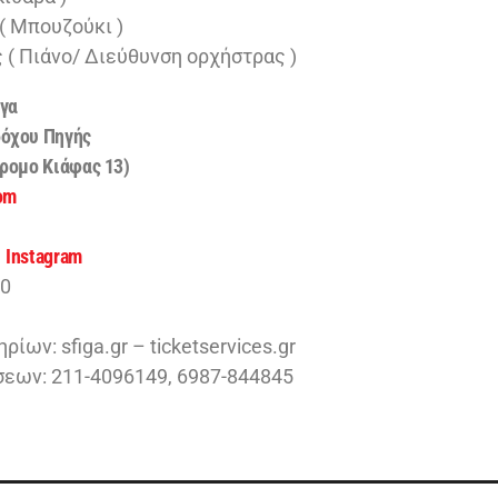
( Μπουζούκι )
 ( Πιάνο/ Διεύθυνση ορχήστρας )
γα
δόχου Πηγής
δρομο Κιάφας 13)
om
|
Instagram
00
ίων: sfiga.gr – ticketservices.gr
εων: 211-4096149, 6987-844845