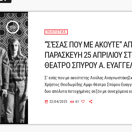
insert_link
ΠΟΛΙΤΙΣΤΙΚΆ
“Σ’ΕΣΑΣ ΠΟΥ ΜΕ ΑΚΟΥΤΕ” Α
ΠΑΡΑΣΚΕΥΗ 25 ΑΠΡΙΛΙΟΥ ΣΤ
ΘΕΑΤΡΟ ΣΠΥΡΟΥ Α. ΕΥΑΓΓΕ
Σ' εσάς που με ακούτετης Λούλας ΑναγνωστάκηΣ
Χρήστος Θεοδωρίδης Αμφι-θέατρο Σπύρου Ευαγ
δυο απόλυτα πετυχημένες σεζόν με συνεχόμενα so
εξαιρετικές κριτικές, η παράσταση του ΚΘΒΕ «Σ' 
22/04/2025
61
today
ακούτε» παρουσιάζεται στην Αθήνα για 2η σεζόν,
πολιτιστικού οργανισμού «Λυκόφως». Το κοινό θα
ευκαιρία να παρακολουθήσει το επίκαιρο και βαθ
κείμενο της Λούλας Αναγνωστάκη σε μια πρωτότ