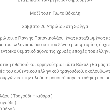
Μαζί του η Γιώτα Βόκαλη
Σάββατο 26 Απριλίου στη Σφίγγα
ριλίου, ο Γιάννης Παπανικολάου, ένας καταξιωμένος κ
σο του ελληνικού όσο και του ξένου ρεπερτορίου, έρχε
κεντρικό θεματικό άξονα τις χρυσές εποχές του ελλην
ρετική ηθοποιό και ερμηνεύτρια Γιώτα Βόκαλη θα μας τ
ές του αυθεντικού ελληνικού τραγουδιού, ακολουθών
ουργών και την πλούσια μουσική παρακαταθήκη που μα
άου ( Τραγούδι – κιθάρα )
αγούδι )
Κιθάρα )