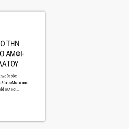
ΠΟ ΤΗΝ
Ο ΑΜΦΙ-
ΛΑΤΟΥ
κηνοθεσία:
γελάτουΜετά από
ld out και
εσάς που με
 σε παραγωγή του
 έχει την
ιά πολιτικό
υπη σκηνοθεσία