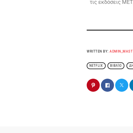
τις εκδόσεις ΜΕΤ
WRITTEN BY:
ADMIN_MAST
NETFLIX
ΒΙΒΛΊΟ
Δ