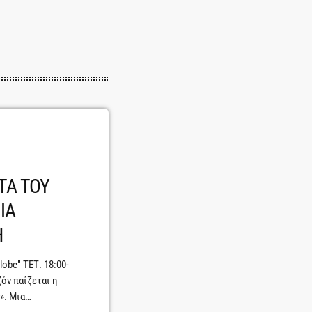
ΤΑ ΤΟΥ
ΙΑ
Η
obe" ΤΕΤ. 18:00-
ζόν παίζεται η
». Μια