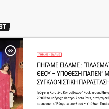
ST
insert_link
ΠΉΓΑΜΕ - ΕΊΔΑΜΕ
ΠΗΓΑΜΕ ΕΙΔΑΜΕ : “ΠΛΑΣΜΑ
ΘΕΟΥ – ΥΠΟΘΕΣΗ ΠΑΠΕΝ” Μ
ΣΥΓΚΛΟΝΙΣΤΙΚΗ ΠΑΡΑΣΤΑΣ
Γράφει η Χριστίνα Κοτσοβόλου "Rock around the gl
20:00Στο υπέροχο θέατρο Altera Pars, αυτή τη σε
παράσταση «Πλάσματα του Θεού – Υπόθεση Παπέν