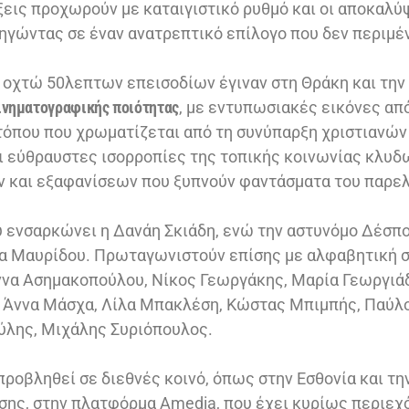
ίξεις προχωρούν με καταιγιστικό ρυθμό και οι αποκαλύ
δηγώντας σε έναν ανατρεπτικό επίλογο που δεν περιμέν
 οχτώ 50λεπτων επεισοδίων έγιναν στη Θράκη και την 
ινηματογραφικής ποιότητας
, με εντυπωσιακές εικόνες απ
τόπου που χρωματίζεται από τη συνύπαρξη χριστιανών
 εύθραυστες ισορροπίες της τοπικής κοινωνίας κλυδω
ν και εξαφανίσεων που ξυπνούν φαντάσματα του παρε
 ενσαρκώνει η Δανάη Σκιάδη, ενώ την αστυνόμο Δέσπο
α Μαυρίδου. Πρωταγωνιστούν επίσης με αλφαβητική σ
ννα Ασημακοπούλου, Νίκος Γεωργάκης, Μαρία Γεωργιάδ
, Άννα Μάσχα, Λίλα Μπακλέση, Κώστας Μπιμπής, Παύλ
λης, Μιχάλης Συριόπουλος.
προβληθεί σε διεθνές κοινό, όπως στην Εσθονία και τη
σης, στην πλατφόρμα Amedia, που έχει κυρίως περιεχ