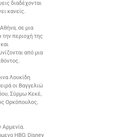
ψεις διαδέχονται
ει κανείς.
Αθήνα, σε μια
ό την περιοχή της
 και
νίζονται από μια
λθόντος.
ινα Λουκίδη
ειρά οι Βαγγελιώ
ου, Σύρμω Κεκέ,
ος Ορκόπουλος,
ν Αρμενία.
όμενο HBO, Disney