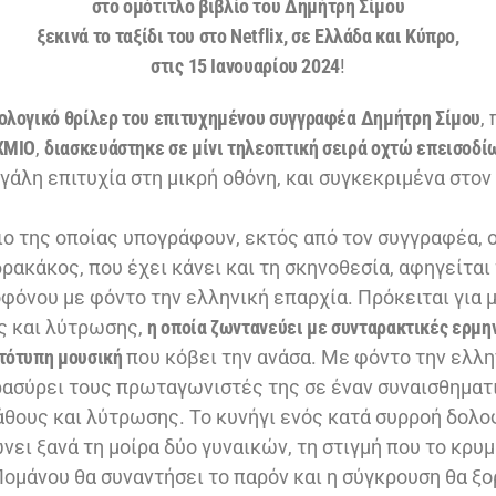
στο ομότιτλο βιβλίο του Δημήτρη Σίμου
ξεκινά το ταξίδι του στο Netflix, σε Ελλάδα και Κύπρο,
στις
15 Ιανουαρίου 2024
!
ολογικό θρίλερ του επιτυχημένου συγγραφέα
Δημήτρη Σίμου
,
ΧΜΙΟ
,
διασκευάστηκε σε μίνι τηλεοπτική σειρά οχτώ επεισοδί
γάλη επιτυχία στη μικρή οθόνη, και συγκεκριμένα στον
ριο της οποίας υπογράφουν, εκτός από τον συγγραφέα,
ρακάκος, που έχει κάνει και τη σκηνοθεσία, αφηγείται
φόνου με φόντο την ελληνική επαρχία. Πρόκειται για μ
ς και λύτρωσης,
η οποία ζωντανεύει με συνταρακτικές ερμην
τότυπη μουσική
που κόβει την ανάσα. Με φόντο την ελλη
ασύρει τους πρωταγωνιστές της σε έναν συναισθηματ
θους και λύτρωσης. Το κυνήγι ενός κατά συρροή δολο
ώνει ξανά τη μοίρα δύο γυναικών, τη στιγμή που το κρ
Πομάνου θα συναντήσει το παρόν και η σύγκρουση θα ξο