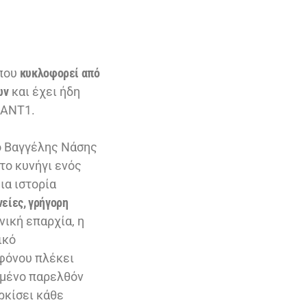
 που
κυκλοφορεί από
ων
και έχει ήδη
 ΑΝΤ1.
 ο Βαγγέλης Νάσης
 το κυνήγι ενός
ια ιστορία
είες, γρήγορη
νική επαρχία, η
ικό
φόνου πλέκει
υμμένο παρελθόν
ρκίσει κάθε