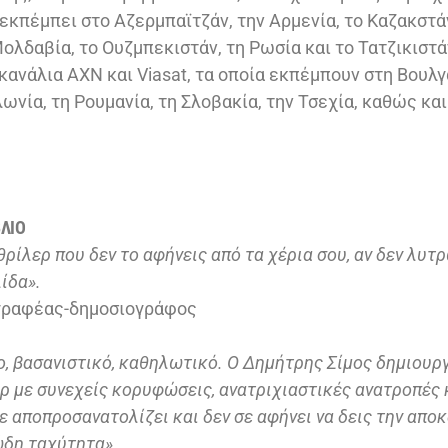
εκπέμπει στο Αζερμπαϊτζάν, την Αρμενία, το Καζακστάν
ολδαβία, το Ουζμπεκιστάν, τη Ρωσία και το Τατζικιστά
κανάλια AXN και Viasat, τα οποία εκπέμπουν στη Βουλγ
ωνία, τη Ρουμανία, τη Σλοβακία, την Τσεχία, καθώς κα
ΒΛΙΟ
ρίλερ που δεν το αφήνεις από τα χέρια σου, αν δεν λυτ
ίδα».
γγραφέας-δημοσιογράφος
ο, βασανιστικό, καθηλωτικό. Ο Δημήτρης Σίμος δημιουρ
ρ με συνεχείς κορυφώσεις, ανατριχιαστικές ανατροπές 
ε αποπροσανατολίζει και δεν σε αφήνει να δεις την απο
ώδη ταχύτητα».