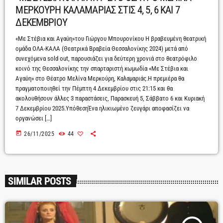
ΜΕΡΚΟΥΡΗ ΚΑΛΑΜΑΡΙΑΣ ΣΤΙΣ 4, 5, 6 ΚΑΙ 7
ΔΕΚΕΜΒΡΙΟΥ
«Με Στέβια και Αγαύη»του Γιώργου Μπουρονίκου Η βραβευμένη θεατρική
ομάδα ΟΛΑ-ΚΑΛΑ (Θεατρικά Βραβεία Θεσσαλονίκης 2024) μετά από
συνεχόμενα sold out, παρουσιάζει για δεύτερη χρονιά στο θεατρόφιλο
κοινό της Θεσσαλονίκης την σπαρταριστή κωμωδία «Με Στέβια και
Αγαύη» στο Θέατρο Μελίνα Μερκούρη, Καλαμαριάς.Η πρεμιέρα θα
πραγματοποιηθεί την Πέμπτη 4 Δεκεμβρίου στις 21:15 και θα
ακολουθήσουν άλλες 3 παραστάσεις, Παρασκευή 5, Σάββατο 6 και Κυριακή
7 Δεκεμβρίου 2025.ΥπόθεσηΈνα ηλικιωμένο ζευγάρι αποφασίζει να
οργανώσει […]
today
26/11/2025
44
SIMILAR POSTS