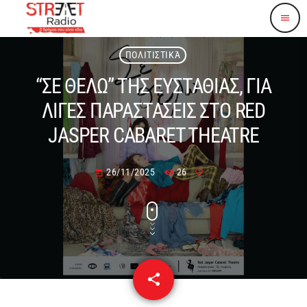
menu
ΠΟΛΙΤΙΣΤΙΚΆ
“ΣΕ ΘΕΛΩ” ΤΗΣ ΕΥΣΤΑΘΙΑΣ, ΓΙΑ
ΛΙΓΕΣ ΠΑΡΑΣΤΑΣΕΙΣ ΣΤΟ RED
JASPER CABARET THEATRE
26/11/2025
26
today
share
email