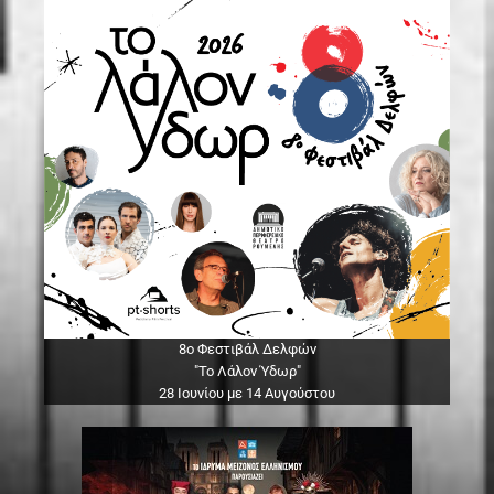
8ο Φεστιβάλ Δελφών
"Το Λάλον Ύδωρ"
28 Ιουνίου με 14 Αυγούστου