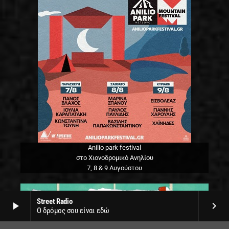
Anilio park festival
στο Χιονοδρομικό Ανηλίου
7, 8 & 9 Αυγούστου
Street Radio
play_arrow
keyboard_arrow_right
Ο δρόμος σου είναι εδώ