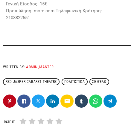
Γενική Είσοδος: 15€
Προπώληση: more.com Tηλεφωνική Κράτηση:
2108822551
WRITTEN BY:
ADMIN_MASTER
RED JASPER CABARET THEATRE
ΠΟΛΙΤΙΣΤΙΚΆ
ΣΕ ΘΈΛΩ
email
RATE IT