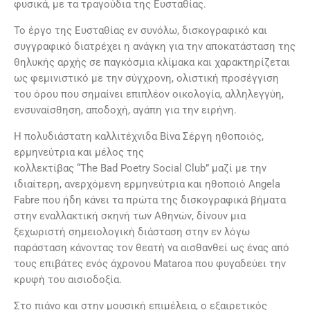
φυσικά, με τα τραγούδια της Ευσταθίας.
Το έργο της Ευσταθίας εν συνόλω, δισκογραφικό και
συγγραφικό διατρέχει η ανάγκη για την αποκατάσταση της
θηλυκής αρχής σε παγκόσμια κλίμακα και χαρακτηρίζεται
ως φεμινιστικό με την σύγχρονη, ολιστική προσέγγιση
του όρου που σημαίνει επιπλέον οικολογία, αλληλεγγύη,
ενσυναίσθηση, αποδοχή, αγάπη για την ειρήνη.
Η πολυδιάστατη καλλιτέχνιδα Βίνα Σέργη ηθοποιός,
ερμηνεύτρια και μέλος της
κολλεκτίβας “The Bad Poetry Social Club” μαζί με την
ιδιαίτερη, ανερχόμενη ερμηνεύτρια και ηθοποιό Angela
Fabre που ήδη κάνει τα πρώτα της δισκογραφικά βήματα
στην εναλλακτική σκηνή των Αθηνών, δίνουν μια
ξεχωριστή σημειολογική διάσταση στην εν λόγω
παράσταση κάνοντας τον θεατή να αισθανθεί ως ένας από
τους επιβάτες ενός άχρονου Mataroa που φυγαδεύει την
κρυφή του αισιοδοξία.
Στο πιάνο και στην μουσική επιμέλεια, ο εξαιρετικός