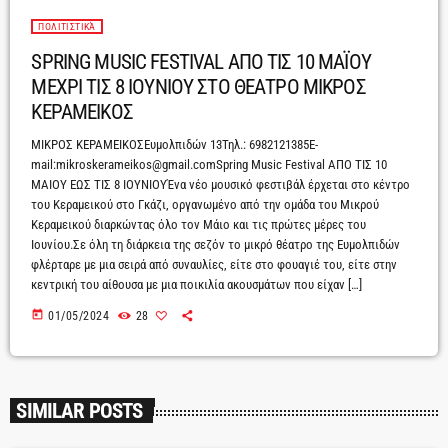
ΠΟΛΙΤΙΣΤΙΚΆ
SPRING MUSIC FESTIVAL ΑΠΟ ΤΙΣ 10 ΜΑΪΟΥ
ΜΕΧΡΙ ΤΙΣ 8 ΙΟΥΝΙΟΥ ΣΤΟ ΘΕΑΤΡΟ ΜΙΚΡΟΣ
ΚΕΡΑΜΕΙΚΟΣ
ΜΙΚΡΟΣ ΚΕΡΑΜΕΙΚΟΣΕυμολπιδών 13Τηλ.: 6982121385E-
mail:mikroskerameikos@gmail.comSpring Music Festival ΑΠΟ ΤΙΣ 10
MAIOY ΕΩΣ ΤΙΣ 8 IOYNIOYΈνα νέο μουσικό φεστιβάλ έρχεται στο κέντρο
του Kεραμεικού στο Γκάζι, οργανωμένο από την ομάδα του Μικρού
Κεραμεικού διαρκώντας όλο τον Μάιο και τις πρώτες μέρες του
Ιουνίου.Σε όλη τη διάρκεια της σεζόν το μικρό θέατρο της Ευμολπιδών
φλέρταρε με μια σειρά από συναυλίες, είτε στο φουαγιέ του, είτε στην
κεντρική του αίθουσα με μια ποικιλία ακουσμάτων που είχαν […]
today
01/05/2024
28
SIMILAR POSTS