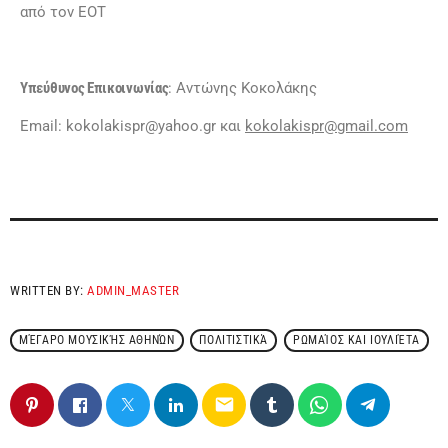
από τον ΕΟΤ
Υπεύθυνος Επικοινωνίας
: Αντώνης Κοκολάκης
Εmail: kokolakispr@yahoo.gr και
kokolakispr
@
gmail
.
co
m
WRITTEN BY:
ADMIN_MASTER
ΜΈΓΑΡΟ ΜΟΥΣΙΚΉΣ ΑΘΗΝΏΝ
ΠΟΛΙΤΙΣΤΙΚΆ
ΡΩΜΑΊΟΣ ΚΑΙ ΙΟΥΛΙΈΤΑ
email