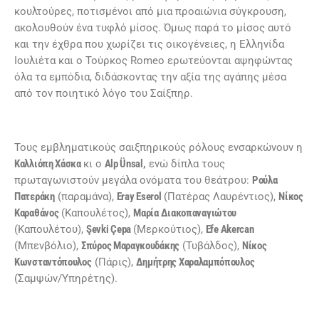
κουλτούρες, ποτισμένοι από μια προαιώνια σύγκρουση,
ακολουθούν ένα τυφλό μίσος. Όμως παρά το μίσος αυτό
και την έχθρα που χωρίζει τις οικογένειες, η Ελληνίδα
Ιουλιέτα και ο Τούρκος Romeo ερωτεύονται αψηφώντας
όλα τα εμπόδια, διδάσκοντας την αξία της αγάπης μέσα
από τον ποιητικό λόγο του Σαίξπηρ.
Τους εμβληματικούς σαιξπηρικούς ρόλους ενσαρκώνουν η
Καλλιόπη Χάσκα
κι ο
Alp Ünsa
l
,
ενώ δίπλα τους
πρωταγωνιστούν μεγάλα ονόματα του θεάτρου:
Ρούλα
Πατεράκη
(παραμάνα),
Eray Eserol
(Πατέρας Λαυρέντιος),
Νίκος
Καραθάνος
(Καπουλέτος),
Μαρία Διακοπαναγιώτου
(Καπουλέτου),
Şevki Çepa
(Μερκούτιος),
Efe Akercan
(Μπενβόλιο),
Σπύρος Μαραγκουδάκης
(Τυβάλδος),
Νίκος
Κωνσταντόπουλος
(Πάρις),
Δημήτρης Χαραλαμπόπουλος
(Σαμψών/Υπηρέτης).