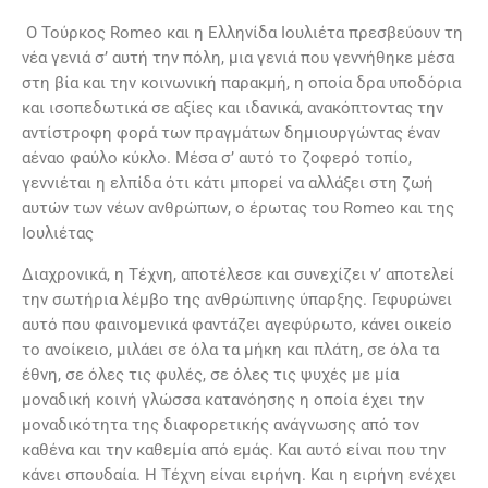
Ο Τούρκος Romeo και η Ελληνίδα Ιουλιέτα πρεσβεύουν τη
νέα γενιά σ’ αυτή την πόλη, μια γενιά που γεννήθηκε μέσα
στη βία και την κοινωνική παρακμή, η οποία δρα υποδόρια
και ισοπεδωτικά σε αξίες και ιδανικά, ανακόπτοντας την
αντίστροφη φορά των πραγμάτων δημιουργώντας έναν
αέναο φαύλο κύκλο. Μέσα σ’ αυτό το ζοφερό τοπίο,
γεννιέται η ελπίδα ότι κάτι μπορεί να αλλάξει στη ζωή
αυτών των νέων ανθρώπων, ο έρωτας του Romeo και της
Ιουλιέτας
Διαχρονικά, η Τέχνη, αποτέλεσε και συνεχίζει ν’ αποτελεί
την σωτήρια λέμβο της ανθρώπινης ύπαρξης. Γεφυρώνει
αυτό που φαινομενικά φαντάζει αγεφύρωτο, κάνει οικείο
το ανοίκειο, μιλάει σε όλα τα μήκη και πλάτη, σε όλα τα
έθνη, σε όλες τις φυλές, σε όλες τις ψυχές με μία
μοναδική κοινή γλώσσα κατανόησης η οποία έχει την
μοναδικότητα της διαφορετικής ανάγνωσης από τον
καθένα και την καθεμία από εμάς. Και αυτό είναι που την
κάνει σπουδαία. Η Τέχνη είναι ειρήνη. Και η ειρήνη ενέχει