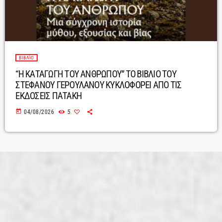
ΒΙΒΛΊΟ
“Η ΚΑΤΑΓΩΓΗ ΤΟΥ ΑΝΘΡΩΠΟΥ” ΤΟ ΒΙΒΛΙΟ ΤΟΥ
ΣΤΕΦΑΝΟΥ ΓΕΡΟΥΛΑΝΟΥ ΚΥΚΛΟΦΟΡΕΙ ΑΠΟ ΤΙΣ
ΕΚΔΟΣΕΙΣ ΠΑΤΑΚΗ
today
04/08/2026
5