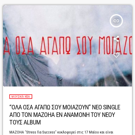
insert_link
ΜΟΥΣΙΚΆ ΝΈΑ
“ΟΛΑ ΟΣΑ ΑΓΑΠΩ ΣΟΥ ΜΟΙΑΖΟΥΝ” ΝΕΟ SINGLE
ΑΠΟ ΤΟN MAZOHA ΕΝ ΑΝΑΜΟΝΗ ΤΟΥ ΝΕΟΥ
ΤΟΥΣ ALBUM
MAZOHA "Stress Για Success" κυκλοφορεί στις 17 Μαϊου και είναι