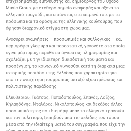
επιχειρηματίας, εμπνευστής και δημιουργός του Ogdoo
Music Group, με σταθερό σημείο αναφοράς και άξονα το
ελληνικό τραγούδι, καταπιάνεται, στα κείμενά του, με τα
πρόσωπα και τα ορόσημα της ελληνικής κουλτούρας, που
άφησαν διαχρονικό στίγμα στη χώρα μας.
Ανασύρει αναμνήσεις – προσωπικές και συλλογικές – και
περιγράφει γλαφυρά και παραστατικά, γεγονότα στα οποία
έγινε μάρτυρας, παραθέτει άγνωστες πληροφορίες και
σχολιάζει με την ιδιαίτερη διεισδυτική του ματιά και
προσέγγιση, το κοινωνικό γίγνεσθαι κατά τη διάρκεια μιας
ιστορικής περιόδου της Ελλάδας που χαρακτηρίστηκε
από την αναζήτηση ισορροπίας μεταξύ εξωστρέφειας και
πολιτιστικής παράδοσης.
Ελευθερίου, Γκάτσος, Παπαδόπουλος, Σπανός, Λοΐζος,
Κηλαηδόνης, Νταλάρας, Νικολόπουλος και δεκάδες άλλες
προσωπικότητες που διαμόρφωσαν το ελληνικό τραγούδι
και τον πολιτισμό, ξεπηδούν από τις σελίδες του τόμου
μέσα από την ιδιαίτερη ματιά του συγγραφέα, που είχε την