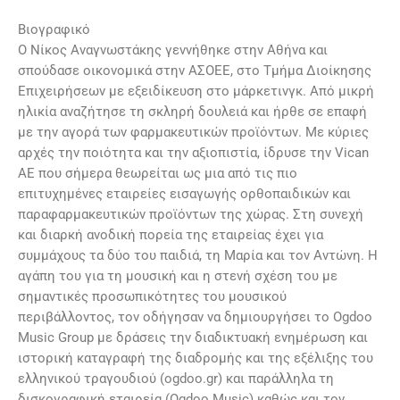
Βιογραφικό
Ο Νίκος Αναγνωστάκης γεννήθηκε στην Αθήνα και
σπούδασε οικονομικά στην ΑΣΟΕΕ, στο Τμήμα Διοίκησης
Επιχειρήσεων με εξειδίκευση στο μάρκετινγκ. Από μικρή
ηλικία αναζήτησε τη σκληρή δουλειά και ήρθε σε επαφή
με την αγορά των φαρμακευτικών προϊόντων. Με κύριες
αρχές την ποιότητα και την αξιοπιστία, ίδρυσε την Vican
ΑΕ που σήμερα θεωρείται ως μια από τις πιο
επιτυχημένες εταιρείες εισαγωγής ορθοπαιδικών και
παραφαρμακευτικών προϊόντων της χώρας. Στη συνεχή
και διαρκή ανοδική πορεία της εταιρείας έχει για
συμμάχους τα δύο του παιδιά, τη Μαρία και τον Αντώνη. Η
αγάπη του για τη μουσική και η στενή σχέση του με
σημαντικές προσωπικότητες του μουσικού
περιβάλλοντος, τον οδήγησαν να δημιουργήσει το Ogdoo
Music Group με δράσεις την διαδικτυακή ενημέρωση και
ιστορική καταγραφή της διαδρομής και της εξέλιξης του
ελληνικού τραγουδιού (ogdoo.gr) και παράλληλα τη
δισκογραφική εταιρεία (Ogdoo Music) καθώς και τον