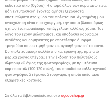
εκδοτικό οίκο (Όγδοο). Η σπορά όλων των παραπάνω είναι
ήδη εντυπωσιακή έχοντας αφήσει ξεχωριστά
αποτυπώματα στο χώρο του πολιτισμού. Αγαπημένη μου
ενασχόληση είναι η στιχουργική, την οποία βλέπει όμως
όχι ως ένα παράπλευρο «επάγγελμα», αλλά ως χόμπι. Τον
λόγο του έχουν μελοποιήσει και αποδώσει κορυφαίοι
συνθέτες και ερμηνευτές με αποτέλεσμα όμορφα
τραγούδια που εκτιμήθηκαν και αγαπήθηκαν απ’ το κοινό.
Ως «πολιτισμικός» συλλέκτης και ερευνητής, πριν από
μερικά χρόνια υπέγραψε την έκδοση του πολυτελούς
άλμπουμ «Ο άγιος της φωτογραφίας», με πρωτότυπα
καρτ-ποστάλ (100-120 ετών), του σπουδαίου καλλιτεχνικού
φωτογράφου Στέφανου Στουρνάρα, η οποία απέσπασε
εξαιρετικές κριτικές.
Σε όλα τα βιβλιοπωλεία και στο
ogdooshop.gr