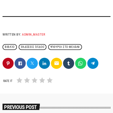
WRITTEN BY:
ADMIN_MASTER
ΒΙΒΛΊΟ
ΕΚΔΌΣΕΙΣ ΌΓΔΟΟ
ΨΊΘΥΡΟΙ ΣΤΟ ΜΕΛΆΝΙ
email
RATE IT
PREVIOUS POST