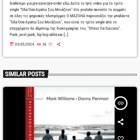
διαθέσιμο για pre-save/pre-order εδώ Δείτε το lyric video για το τρίτο
single "Όλα Όσα Αγαπώ Σου Μοιάζουν" στο youtube ακούστε το κομμάτι
σε όλες τις ψηφιακές πλατφόρμες Ο MAZOHA παρουσιάζει την μπαλάντα
"Όλα Όσα Αγαπώ Σου Μοιάζουν", που είναι το τρίτο single από το
επερχόμενο 6ο άλμπουμ της δισκογραφίας του, "Stress Για Success".
Punk, post punk, hip hop αλλά και […]
today
05/05/2024
36
SIMILAR POSTS
insert_link