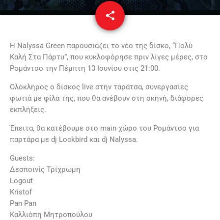
share
email
Η Nalyssa Green παρουσιάζει το νέο της δίσκο, “Πολύ
Kαλή Στα Πάρτυ”, που κυκλοφόρησε πριν λίγες μέρες, στο
Ρομάντσο την Πέμπτη 13 Ιουνίου στις 21:00.
Ολόκληρος ο δίσκος live στην ταράτσα, συνεργασίες
φωτιά με φίλα της, που θα ανέβουν στη σκηνή, διάφορες
εκπλήξεις.
Έπειτα, θα κατέβουμε στο main χώρο του Ρομάντσο για
παρτάρα με dj Lockbird και dj Nalyssa.
Guests:
Δεσποινίς Τρίχρωμη
Logout
Kristof
Pan Pan
Καλλιόπη Μητροπούλου