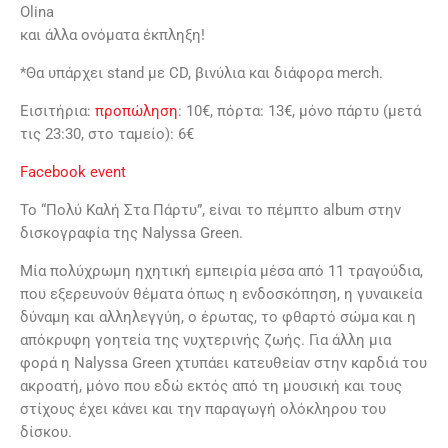
Olina
και άλλα ονόματα έκπληξη!
*Θα υπάρχει stand με CD, βινύλια και διάφορα merch.
Εισιτήρια:
προπώληση
: 10€, πόρτα: 13€, μόνο πάρτυ (μετά
τις 23:30, στο ταμείο): 6€
Facebook event
Το “Πολύ Καλή Στα Πάρτυ”, είναι το πέμπτο album στην
δισκογραφία της Nalyssa Green.
Μία πολύχρωμη ηχητική εμπειρία μέσα από 11 τραγούδια,
που εξερευνούν θέματα όπως η ενδοσκόπηση, η γυναικεία
δύναμη και αλληλεγγύη, ο έρωτας, το φθαρτό σώμα και η
απόκρυφη γοητεία της νυχτερινής ζωής. Για άλλη μια
φορά η Nalyssa Green χτυπάει κατευθείαν στην καρδιά του
ακροατή, μόνο που εδώ εκτός από τη μουσική και τους
στίχους έχει κάνει και την παραγωγή ολόκληρου του
δίσκου.