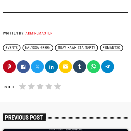
WRITTEN BY:
ADMIN_MASTER
EVENTS
NALYSSA GREEN
ΠΟΛΎ ΚΑΛΉ ΣΤΑ ΠΆΡΤΥ
ΡΟΜΆΝΤΣΟ
email
RATE IT
PREVIOUS POST