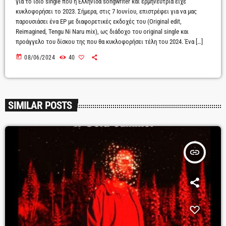
για το ίδιο single που η Ελληνίδα songwriter και ερμηνεύτρια είχε
κυκλοφορήσει το 2023. Σήμερα, στις 7 Ιουνίου, επιστρέφει για να μας
παρουσιάσει ένα EP με διαφορετικές εκδοχές του (Original edit,
Reimagined, Tengu Ni Naru mix), ως διάδοχο του original single και
προάγγελο του δίσκου της που θα κυκλοφορήσει τέλη του 2024. Ένα […]
today
08/06/2024
40
SIMILAR POSTS
insert_link