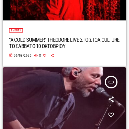
EVENTS
“A COLD SUMMER” THEODORE LIVE ΣΤΟ ΣΤΟΑ CULTURE
ΤΟ ΣΑΒΒΑΤΟ 10 ΟΚΤΩΒΡΙΟΥ
today
06/08/2026
8
insert_link