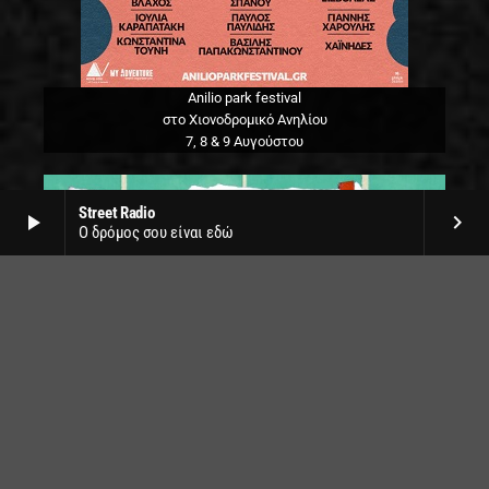
Anilio park festival
στο Χιονοδρομικό Ανηλίου
7, 8 & 9 Αυγούστου
Street Radio
play_arrow
keyboard_arrow_right
Ο δρόμος σου είναι εδώ